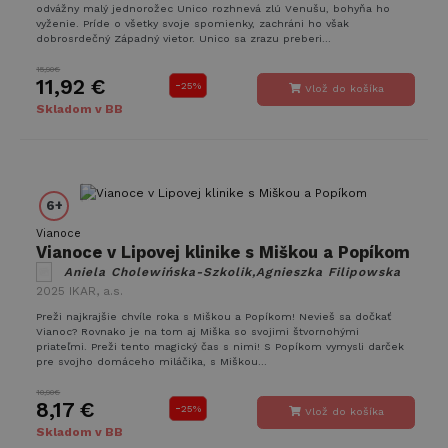
zahrnutá v
uvedenej
odvážny malý jednorožec Unico rozhnevá zlú Venušu, bohyňa ho
každej
webovej
vyženie. Príde o všetky svoje spomienky, zachráni ho však
požiadavke na
stránky.
dobrosrdečný Západný vietor. Unico sa zrazu preberi...
stránku na webe
a slúži na
_gcl_au
2 mesiace
Tento
Google LLC
výpočet údajov
15,90€
4 týždne
súbor
.takinak.sk
11,92 €
-
o
25%
Vlož do košíka
cookie
návštevníkoch,
nastavuje
Skladom v BB
reláciách a
spoločnosť
kampaniach pre
Doubleclick
analytické
a vykonáva
prehľady
informácie
webových
o tom, ako
stránok.
koncový
používateľ
6+
_ga_899MWY9LCZ
.takinak.sk
1 rok 1
Tento súbor
používa
mesiac
cookie používa
webovú
Vianoce
služba Google
stránku, a
Vianoce v Lipovej klinike s Miškou a Popíkom
Analytics na
o
zachovanie
akejkoľvek
Aniela Cholewińska-Szkolik,Agnieszka Filipowska
stavu relácie.
reklame,
2025
IKAR, a.s.
ktorú
mohol
Preži najkrajšie chvíle roka s Miškou a Popíkom! Nevieš sa dočkať
koncový
Vianoc? Rovnako je na tom aj Miška so svojimi štvornohými
používateľ
priateľmi. Preži tento magický čas s nimi! S Popíkom vymysli darček
vidieť pred
pre svojho domáceho miláčika, s Miškou...
návštevou
uvedenej
10,90€
webovej
8,17 €
-
25%
stránky.
Vlož do košíka
Skladom v BB
_fbp
2 mesiace
Používa
Meta Platform