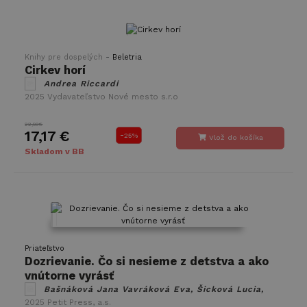
-
Knihy pre dospelých
Beletria
Cirkev horí
Andrea Riccardi
2025
Vydavateľstvo Nové mesto s.r.o
22,90€
17,17 €
-
25%
Vlož do košíka
Skladom v BB
Priateľstvo
Dozrievanie. Čo si nesieme z detstva a ako
vnútorne vyrásť
Bašnáková Jana Vavráková Eva, Šicková Lucia,
2025
Petit Press, a.s.