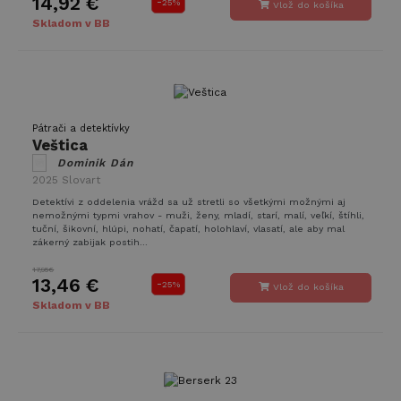
14,92 €
-
25%
Vlož do košíka
Skladom v BB
Pátrači a detektívky
Veštica
Dominik Dán
2025
Slovart
Detektívi z oddelenia vrážd sa už stretli so všetkými možnými aj
nemožnými typmi vrahov - muži, ženy, mladí, starí, malí, veľkí, štíhli,
tuční, šikovní, hlúpi, nohatí, čapatí, holohlaví, vlasatí, ale aby mal
zákerný zabijak postih...
17,95€
13,46 €
-
25%
Vlož do košíka
Skladom v BB