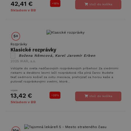
42,41 €
-
udržanie
15%
Vlož do košíka
prihlásené
Skladom v BB
stavu
používateľa
medzi
stránkami.
CookieScriptConsent
4 týždne
Tento súbo
CookieScript
5+
2 dni
cookie
www.takinak.sk
používa
Rozprávky
služba
Cookie-
Klasické rozprávky
Script.com 
Božena Němcová, Karel Jaromír Erben
zapamätani
2025
IKAR, a.s.
predvolieb
súhlasu so
Vstúpte do sveta nadčasových rozprávkových príbehov! Za siedmimi
súbormi
riekami a devätoro lesmi leží rozprávková ríša plná čarov. Budete
cookie
tkať sedmoro košieľ za svitu mesiaca, prehrýzať sa horou kaše a
návštevníko
Je
putovať rozprávkovými svetmi, ktoré...
nevyhnutné
aby banner
17,90€
cookies
13,42 €
-
25%
Vlož do košíka
Cookie-
Script.com
Skladom v BB
fungoval
správne.
10+