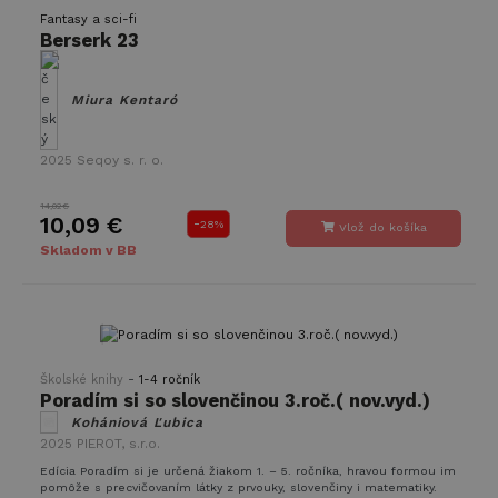
Fantasy a sci-fi
Berserk 23
Miura Kentaró
2025
Seqoy s. r. o.
14,02€
10,09 €
-
28%
Vlož do košíka
Skladom v BB
-
Školské knihy
1-4 ročník
Poradím si so slovenčinou 3.roč.( nov.vyd.)
Kohániová Ľubica
2025
PIEROT, s.r.o.
Edícia Poradím si je určená žiakom 1. – 5. ročníka, hravou formou im
pomôže s precvičovaním látky z prvouky, slovenčiny i matematiky.