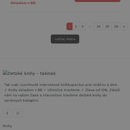
Skladom v BB
...
Ne
1
2
3
24
25
26
»
načítaj ďalšie
Tak inak rozvrhnuté internetové kníhkupectvo pre rodičov a deti.
✓ Knihy skladom v BB ✓ Užitočné triedenie ✓ Zľava od 10%. Záleží
nám na vašom čase a starostlivo triedime detské knihy do
správnych kategórii.
Knihy