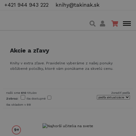
+421 944 943 222
knihy@takinak.sk
Akcie a zľavy
Knihy v extra zľave. Pravidelne vyberáme z našej ponuky
obľúbené položky, ktoré vám ponúkame za skvelú cenu.
našli sme
610
titulov
Zoradiť podľa
Zobraz:
Iba dostupné
Iba skladom v BB
9+