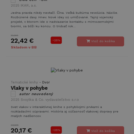
2025
IKAR, a.s.
Jedna pravda nikdy nestačí. Čína. Veľká kultúrna revolúcia. Násilie.
Rozbúrené davy. Hnev. Nové idey sú umlčované. Tajný vojenský
projekt, v ktorom ide o nadviazanie kontaktu s mimozemskými
tvormi, sa blíži ku koncu. O tridsať rok...
29,90€
22,42 €
-
25%
Vlož do košíka
Skladom v BB
-
Tematické knihy
Dvor
Vlaky v pohybe
autor neuvedený
2025
Svojtka & Co. vydavateľstvo s.r.o
Svet vlakov v interaktívnej knihe s pohyblivými prvkami a
rozkladacími súpravami. História aj súčasnosť vlakovej dopravy pre
malých nadšencov.
26,90€
20,17 €
-
25%
Vlož do košíka