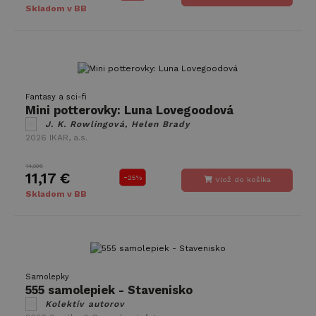
Skladom v BB
Fantasy a sci-fi
Mini potterovky: Luna Lovegoodová
J. K. Rowlingová, Helen Brady
2026
IKAR, a.s.
14,90€
11,17 €
-
25%
Vlož do košíka
Skladom v BB
Samolepky
555 samolepiek - Stavenisko
Kolektív autorov