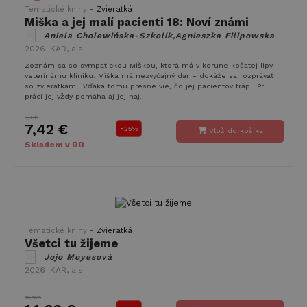
-
Tematické knihy
Zvieratká
Miška a jej malí pacienti 18: Noví známi
Aniela Cholewińska-Szkolik,Agnieszka Filipowska
2026
IKAR, a.s.
Zoznám sa so sympatickou Miškou, ktorá má v korune košatej lipy
veterinárnu kliniku. Miška má nezvyčajný dar – dokáže sa rozprávať
so zvieratkami. Vďaka tomu presne vie, čo jej pacientov trápi. Pri
práci jej vždy pomáha aj jej naj...
9,90€
7,42 €
-
25%
Vlož do košíka
Skladom v BB
-
Tematické knihy
Zvieratká
Všetci tu žijeme
Jojo Moyesová
2026
IKAR, a.s.
19,90€