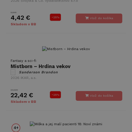
2026
Svojtka & Co. vydavateľstvo s.r.o
5,90€
4,42 €
-
25%
Vlož do košíka
Skladom v BB
Fantasy a sci-fi
Mistborn – Hrdina vekov
Sanderson Brandon
2026
IKAR, a.s.
29,90€
22,42 €
-
25%
Vlož do košíka
Skladom v BB
4+