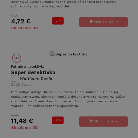
Jednotlivé úlohy sú usporiadané podľa náročnosti jednotlivých
ročníkov. V prvom ročníku, keď det...
6,30€
4,72 €
-
25%
Vlož do košíka
Skladom v BB
9+
Pátrači a detektívky
Super detektívka
Walliams David
2025
Slovart
Dita miluje vraždy. Nie však skutočné, to ani náhodou. Úplne jej
stačia vymyslené, ako vystrihnuté z detektívnych románov. Najradšej
má príbehy o Sherlockovi Holmesovi. Svojho psíka pomenovala
Watson - na počesť verného spoločníka...
15,95€
11,48 €
-
28%
Vlož do košíka
Skladom v BB