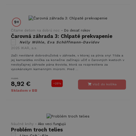
4 týždne
Facebook
Inc.
na dodanie
.takinak.sk
radu
reklamných
produktov,
9+
ako
napríklad
-
Čítame deťom na dobrú noc
Do desať rokov
ponúkanie
Čarovná záhrada 3: Chlpaté prekvapenie
cien v
reálnom
Nelly Möhle, Eva Schöffmann-Davidov
čase od
2025
IKAR, a.s.
inzerentov
tretích
Zaži nevídané dobrodružstvá v záhrade, v ktorej sa plnia sny! Tilda a
strán
jej kamarátka Anička sa konečne začínajú učiť o čarovných kvetoch v
neobyčajnej záhrade pána Bovista, ktorá sa rozprestiera za
vysokánskym kamenným múrom. Pred ...
11,90€
8,92 €
-
25%
Vlož do košíka
Skladom v BB
-
Náučné knihy
Ako veci fungujú
Problém troch telies
Liou Cch´-Sin