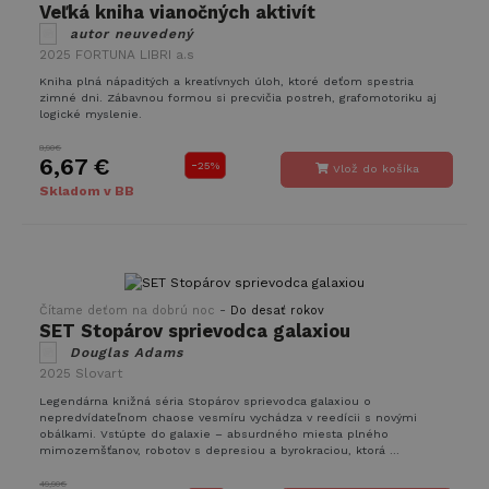
Veľká kniha vianočných aktivít
základné funkcie webovej lokality, ako prihlásenie
autor neuvedený
používateľa a správa účtu. Webová lokalita sa nedá
správne používať bez nevyhnutne potrebných
2025
FORTUNA LIBRI a.s
súborov cookie.
Kniha plná nápaditých a kreatívnych úloh, ktoré deťom spestria
zimné dni. Zábavnou formou si precvičia postreh, grafomotoriku aj
Poskytovateľ /
Uplynutie
Meno
Opis
logické myslenie.
Doména
platnosti
8,90€
PHPSESSID
Cookies
Cookie
PHP.net
6,67 €
-
relácie
generované
25%
www.takinak.sk
Vlož do košíka
aplikáciami
Skladom v BB
založenými
na jazyku
PHP. Toto j
univerzálny
identifikáto
používaný 
údržbu
premennýc
-
Čítame deťom na dobrú noc
Do desať rokov
relácií
SET Stopárov sprievodca galaxiou
používateľo
Spravidla i
Douglas Adams
o náhodne
2025
Slovart
vygenerova
číslo, spôs
Legendárna knižná séria Stopárov sprievodca galaxiou o
jeho použit
nepredvídateľnom chaose vesmíru vychádza v reedícii s novými
môže byť
obálkami. Vstúpte do galaxie – absurdného miesta plného
špecifický p
mimozemšťanov, robotov s depresiou a byrokraciou, ktorá ...
Google Privacy Policy
daný web, a
dobrým
49,90€
príkladom j