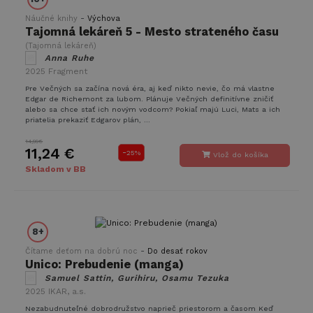
-
Náučné knihy
Výchova
Tajomná lekáreň 5 - Mesto strateného času
Poskytovateľ
Uplynutie
Meno
Opis
(Tajomná lekáreň)
/ Doména
platnosti
Anna Ruhe
Poskytovateľ /
Uplynutie
Meno
Opis
_ga
1 rok 1
Tento názov
Google LLC
Doména
platnosti
2025
Fragment
mesiac
súboru cookie je
.takinak.sk
spojený s
Pre Večných sa začína nová éra, aj keď nikto nevie, čo má vlastne
IDE
1 rok
Tento
Google LLC
Google
Edgar de Richemont za lubom. Plánuje Večných definitívne zničiť
súbor
.doubleclick.net
Universal
alebo sa chce stať ich novým vodcom? Pokiaľ majú Luci, Mats a ich
cookie
Analytics - čo je
priatelia prekaziť Edgarov plán, ...
nastavuje
významná
spoločnosť
aktualizácia
Doubleclick
14,99€
bežnejšie
11,24 €
a vykonáva
-
25%
Vlož do košíka
používanej
informácie
analytickej
Skladom v BB
o tom, ako
služby
koncový
spoločnosti
používateľ
Google. Tento
používa
súbor cookie sa
webovú
používa na
stránku, a
odlíšenie
o
8+
jedinečných
akejkoľvek
používateľov
reklame,
-
Čítame deťom na dobrú noc
Do desať rokov
priradením
ktorú
Unico: Prebudenie (manga)
náhodne
mohol
vygenerovaného
koncový
Samuel Sattin, Gurihiru, Osamu Tezuka
čísla ako
používateľ
2025
IKAR, a.s.
identifikátora
vidieť pred
klienta. Je
návštevou
Nezabudnuteľné dobrodružstvo naprieč priestorom a časom Keď