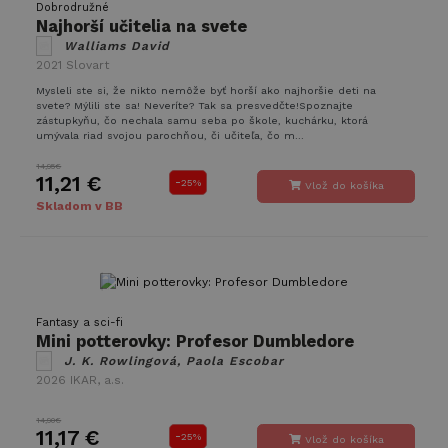
Dobrodružné
Najhorší učitelia na svete
Walliams David
2021
Slovart
Mysleli ste si, že nikto nemôže byť horší ako najhoršie deti na
svete? Mýlili ste sa! Neveríte? Tak sa presvedčte!Spoznajte
zástupkyňu, čo nechala samu seba po škole, kuchárku, ktorá
umývala riad svojou parochňou, či učiteľa, čo m...
14,95€
11,21 €
-
25%
Vlož do košíka
Skladom v BB
Fantasy a sci-fi
Mini potterovky: Profesor Dumbledore
J. K. Rowlingová, Paola Escobar
2026
IKAR, a.s.
14,90€
11,17 €
-
25%
Vlož do košíka