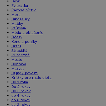
Dvor
Zvieratká
Čarodejníctvo
More
Dinosaury
Mačky
Psíkovia
Móda a oblečenie
Účesy
Kone a poníky
Draci
Strašidlá
Princezné
Mesto
Doprava
Marvel
Bájky / povesti
Knižky pre malé dieťa
Do 1 roka
Do 2 rokov
Do 3 rokov
do 4 rokov
do 6 rokov
od 2 rokov