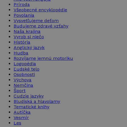
Príroda
Všeobecné encyklopédie
Povolania
CookieScriptConse
Vysvetľujeme deťom
Budujeme zdravé vzťahy
Naša krajina
Vyrob si niečo
História
Anglický jazyk
Meno
Poskytova
Hudba
Meno
Doména
Rozvíjame jemnú motoriku
_ga
Logopédia
IDE
Google L
Ľudské telo
.doublecl
Osobnosti
Výchova
_gcl_au
Google L
Nemčina
.takinak.
Šport
_ga_899MWY9LCZ
Cudzie jazyky
_fbp
Meta Pl
Bludiská a hlavolamy
Inc.
.takinak.
Tematické knihy
Autíčka
Vesmír
Les