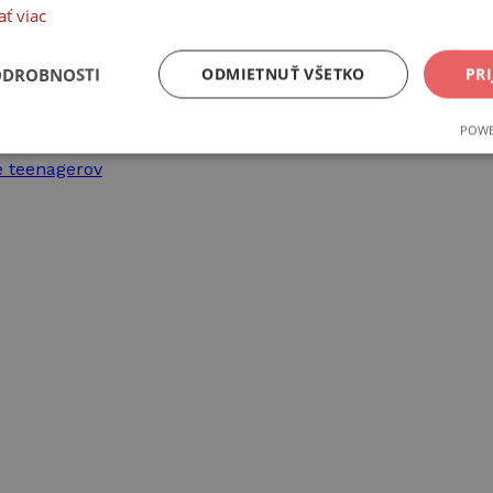
ať viac
ODROBNOSTI
ODMIETNUŤ VŠETKO
PRI
POWE
ne
Výkonnosť
Cielenie
e teenagerov
Nevyhnutne potrebné
Výkonnosť
Cielenie
Funkcie
súbory cookie umožňujú základné funkcie webovej lokality, ako prihlásenie používate
nedá správne používať bez nevyhnutne potrebných súborov cookie.
Poskytovateľ /
Uplynutie
Opis
Doména
platnosti
Cookies
Cookie generované aplikáciami založenými na jazy
PHP.net
relácie
univerzálny identifikátor používaný na údržbu pr
www.takinak.sk
používateľov. Spravidla ide o náhodne vygenerova