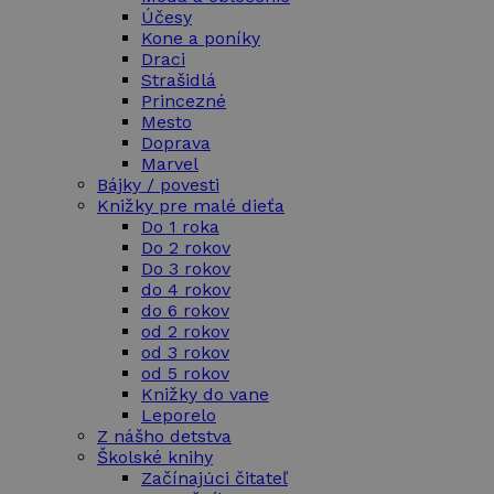
Účesy
Kone a poníky
Draci
Strašidlá
Princezné
Mesto
Doprava
Marvel
Bájky / povesti
Knižky pre malé dieťa
Do 1 roka
Do 2 rokov
Do 3 rokov
do 4 rokov
do 6 rokov
od 2 rokov
od 3 rokov
od 5 rokov
Knižky do vane
Leporelo
Z nášho detstva
Školské knihy
Začínajúci čitateľ