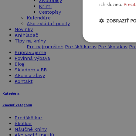
Životopisy
ich služieb.
Prečít
Krimi
Cestopisy
Kalendáre
ZOBRAZIŤ P
Ako zvládať pocity
Novinky
Kníhľadač
Nevyhnut
Tipy na knihy
potrebné
Pre najmenších
Pre škôlkarov
Pre školákov
Pr
Pripravujeme
Povinná výbava
Blog
Skladom v BB
Akcie a zľavy
Kontakt
Kategória
Nevyhnutne potrebné 
Webová lokalita sa 
Zmeniť kategóriu
Meno
Predškôlkar
Škôlkar
PHPSESSID
Náučné knihy
Ako veci fungujú