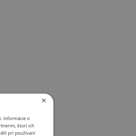
×
. Informácie o
tnermi, ktorí ich
ili pri používaní