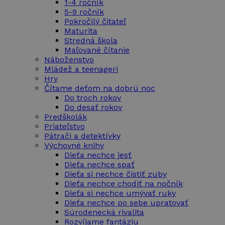
1-4 ročník
5-9 ročník
Pokročilý čitateľ
Maturita
Stredná škola
Maľované čítanie
Náboženstvo
Mládež a teenageri
Hry
Čítame deťom na dobrú noc
Do troch rokov
Do desať rokov
Predškolák
Priateľstvo
Pátrači a detektívky
Výchovné knihy
Dieťa nechce jesť
Dieťa nechce spať
Dieťa si nechce čistiť zuby
Dieťa nechce chodiť na nočník
Dieťa si nechce umývať ruky
Dieťa nechce po sebe upratovať
Súrodenecká rivalita
Rozvíjame fantáziu