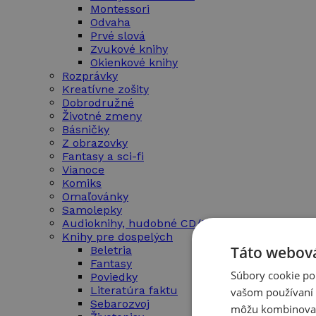
Montessori
Odvaha
Prvé slová
Zvukové knihy
Okienkové knihy
Rozprávky
Kreatívne zošity
Dobrodružné
Životné zmeny
Básničky
Z obrazovky
Fantasy a sci-fi
Vianoce
Komiks
Omaľovánky
Samolepky
Audioknihy, hudobné CD/DVD
Knihy pre dospelých
Táto webová
Beletria
Fantasy
Súbory cookie po
Poviedky
Literatúra faktu
vašom používaní n
Sebarozvoj
môžu kombinovať s