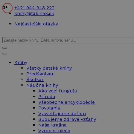
+421 944 943 222
12+
12+
8+
12+
3+
8+
11+
10+
7+
7+
7+
7+
7+
7+
10+
10+
3+
3+
knihy@takinak.sk
Najčastejšie otázky
Knihy
Všetky detské knihy
Predškôlkar
Škôlkar
Náučné knihy
Ako veci fungujú
Príroda
Všeobecné encyklopédie
Povolania
Vysvetľujeme deťom
Budujeme zdravé vzťahy
Naša krajina
Vyrob si niečo