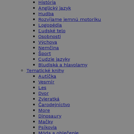
História
Anglický jazyk
Hudba
Rozvíjame jemnú motoriku
Logopédia
Ľudské telo
Osobnosti
Výchova
Nemčina
Šport
Cudzie jazyky
Bludiská a hlavolamy
Tematické knihy
Autíčka
Vesmír
Les
Dvor
Zvieratká
Čarodejníctvo
More
Dinosaury
Mačky
Psíkovia
Móda a oblečenie