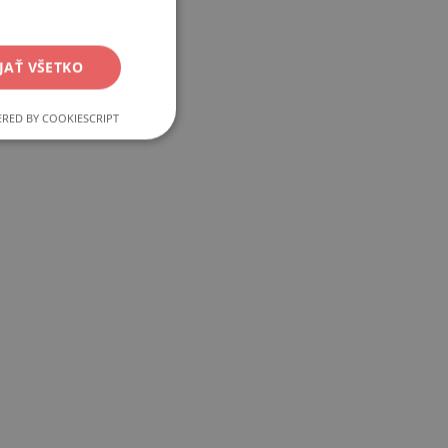
JAŤ VŠETKO
RED BY COOKIESCRIPT
Funkcie
ľa a správa účtu.
ku PHP. Toto je
emenných relácií
né číslo, spôsob