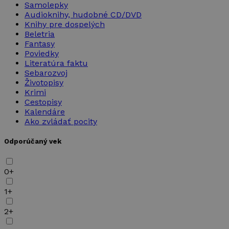
Samolepky
Audioknihy, hudobné CD/DVD
Knihy pre dospelých
Beletria
Fantasy
Poviedky
Literatúra faktu
Sebarozvoj
Životopisy
Krimi
Cestopisy
Kalendáre
Ako zvládať pocity
Odporúčaný vek
0+
1+
2+