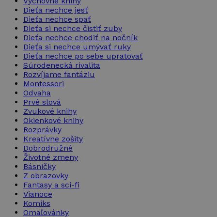
Výchovné knihy
Dieťa nechce jesť
Dieťa nechce spať
Dieťa si nechce čistiť zuby
Dieťa nechce chodiť na nočník
Dieťa si nechce umývať ruky
Dieťa nechce po sebe upratovať
Súrodenecká rivalita
Rozvíjame fantáziu
Montessori
Odvaha
Prvé slová
Zvukové knihy
Okienkové knihy
Rozprávky
Kreatívne zošity
Dobrodružné
Životné zmeny
Básničky
Z obrazovky
Fantasy a sci-fi
Vianoce
Komiks
Omaľovánky