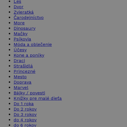
Les
Dvor
Zvieratká
Čarodejníctvo
More
Dinosaury
Mačky
Psíkovia
Móda a oblečenie
Účesy
Kone a poníky
Draci
Strašidlá
Princezné
Mesto
Doprava
Marvel
Bájky / povesti
Knižky pre malé dieťa
Do 1 roka
Do 2 rokov
Do 3 rokov
do 4 rokov
do 6 rokov