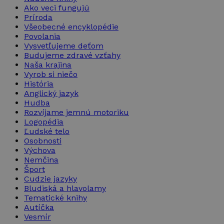
Ako veci fungujú
Príroda
Všeobecné encyklopédie
Povolania
Vysvetľujeme deťom
Budujeme zdravé vzťahy
Naša krajina
Vyrob si niečo
História
Anglický jazyk
Hudba
Rozvíjame jemnú motoriku
Logopédia
Ľudské telo
Osobnosti
Výchova
Nemčina
Šport
Cudzie jazyky
Bludiská a hlavolamy
Tematické knihy
Autíčka
Vesmír