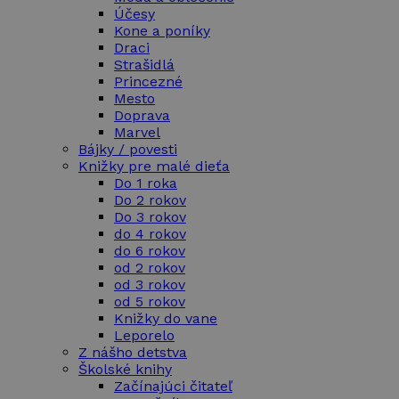
Účesy
Kone a poníky
Draci
Strašidlá
Princezné
Mesto
Doprava
Marvel
Bájky / povesti
Knižky pre malé dieťa
Do 1 roka
Do 2 rokov
Do 3 rokov
do 4 rokov
do 6 rokov
od 2 rokov
od 3 rokov
od 5 rokov
Knižky do vane
Leporelo
Z nášho detstva
Školské knihy
Začínajúci čitateľ