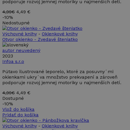
podporuje rozvoj jemnej motoriky u najmenších detí.
číslo, spôs
jeho použit
4,99€
4,49 €
môže byť
špecifický p
-
10%
Google Privacy Policy
daný web, a
Nedostupné
dobrým
príkladom j
udržanie
Výchovné knihy
-
Okienkové knihy
prihlásené
Otvor okienko - Zvedavé šteniatko
stavu
používateľa
medzi
autor neuvedený
stránkami.
2023
Infoa s.r.o
CookieScriptConsent
4 týždne
Tento súbo
CookieScript
2 dni
cookie
www.takinak.sk
používa
Pútavo ilustrované leporelo, ktoré za posuvny´mi
služba
okienkami ukry´va množstvo prekvapení a zároveň
Cookie-
Script.com 
podporuje rozvoj jemnej motoriky u najmenších detí.
zapamätani
predvolieb
4,99€
4,49 €
súhlasu so
súbormi
Dostupné
cookie
-
10%
návštevníko
Vlož do košíka
Je
nevyhnutné
Pridať do košíka
aby banner
cookies
Výchovné knihy
-
Okienkové knihy
Cookie-