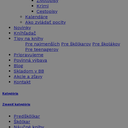
Životopisy
Krimi
Cestopisy
Kalendáre
Ako zvládať pocity
Novinky
Kníhľadač
Tipy na knihy
Pre najmenších
Pre škôlkarov
Pre školákov
Pre teenagerov
Pripravujeme
Povinná výbava
Blog
Skladom v BB
Akcie a zľavy
Kontakt
Kategória
Zmeniť kategóriu
Predškôlkar
Škôlkar
Náučné knihy