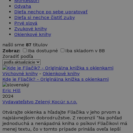
Montessori
Odvaha
Dieťa nechce po sebe upratovať
Dieťa si nechce čistiť zuby
Prvé slová
Zvukové knihy
Okienkové knihy
našli sme
87
titulov
Zobraz:
Iba dostupné
Iba skladom v BB
Zoradiť podľa
Výchovné knihy
-
Okienkové knihy
Kde je Fliačik? - Originálna knižka s okienkami
Eric Hill
2024
Vydavateľstvo Zelený Kocúr s.r.o.
Otvárajte okienka a hľadajte Fliačika v jeho prvom a
najslávnejšom dobrodružstve. Z recenzií "Na pohľad
jednoduchá a nenápadná kniha o psíkovi Fliačikovi má
menej textu, čo v tomto prípade prináša oveľa lepší