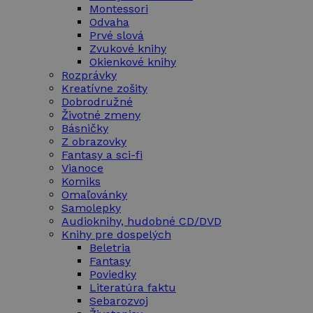
Montessori
Odvaha
Prvé slová
Zvukové knihy
Okienkové knihy
Rozprávky
Kreatívne zošity
Dobrodružné
Životné zmeny
Básničky
Z obrazovky
Fantasy a sci-fi
Vianoce
Komiks
Omaľovánky
Samolepky
Audioknihy, hudobné CD/DVD
Knihy pre dospelých
Beletria
Fantasy
Poviedky
Literatúra faktu
Sebarozvoj