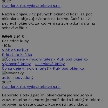
2022
Svojtka & Co. vydavateľstvo s.r.o
Nazri a objavuj! 12 pevných okienok! Pozri sa pod
okienka a objavuj zvieratá na farme. Čaká ťa 12
pevných okienok, za ktorými sa zvieratká hrajú na
schovávačku!
9,90€
8,91 €
Posledné kusy
-
10%
Vlož do košíka
Pridať do košíka
Výchovné knihy
-
Okienkové knihy
Čo sa deje v mojom tele? - Kuk pod okienko
autor neuvedený
2022
Svojtka & Co. vydavateľstvo s.r.o
Leporelo s odklápacími okienkami jednoducho a
zrozumiteľne zoznamuje malé deti s ľudským telom a
odpovie na časté otázky, ktoré deti rady kladú.