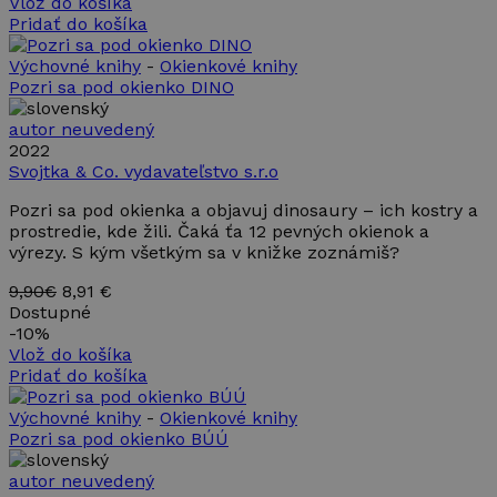
Vlož do košíka
vidieť pred
Pridať do košíka
návštevou
uvedenej
webovej
Výchovné knihy
-
Okienkové knihy
stránky.
Pozri sa pod okienko DINO
_fbp
2 mesiace
Používa
Meta Platform
4 týždne
Facebook
Inc.
autor neuvedený
na dodanie
.takinak.sk
radu
2022
reklamných
Svojtka & Co. vydavateľstvo s.r.o
produktov,
ako
Pozri sa pod okienka a objavuj dinosaury – ich kostry a
napríklad
ponúkanie
prostredie, kde žili. Čaká ťa 12 pevných okienok a
cien v
výrezy. S kým všetkým sa v knižke zoznámiš?
reálnom
čase od
inzerentov
9,90€
8,91 €
tretích
Dostupné
strán
-
10%
Vlož do košíka
Pridať do košíka
Výchovné knihy
-
Okienkové knihy
Pozri sa pod okienko BÚÚ
autor neuvedený