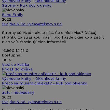
Výchovné knihy
-
Okienkové knihy
Stromy - Kuk pod okienko
Bone Emily
2022
Svojtka & Co. vydavateľstvo s.r.o
Stromy sú všade okolo nás. Čo o nich vieš? Otáčaj
stránku za stránkou, nazri pod každé okienko a zisti o
nich veľa fascinujúcich informácií.
13,90€
12,51 €
Dostupné
-
10%
Vlož do košíka
Pridať do košíka
Výchovné knihy
-
Okienkové knihy
Prečo sa musím obliekať? - kuk pod okienko
autor neuvedený
2022
Svojtka & Co. vydavateľstvo s.r.o