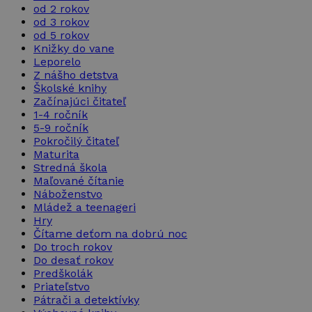
od 2 rokov
od 3 rokov
od 5 rokov
Knižky do vane
Leporelo
Z nášho detstva
Školské knihy
Začínajúci čitateľ
1-4 ročník
5-9 ročník
Pokročilý čitateľ
Maturita
Stredná škola
Maľované čítanie
Náboženstvo
Mládež a teenageri
Hry
Čítame deťom na dobrú noc
Do troch rokov
Do desať rokov
Predškolák
Priateľstvo
Pátrači a detektívky