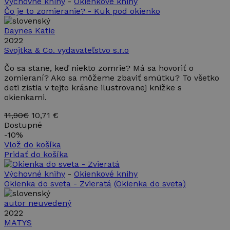
Výchovné knihy
-
Okienkové knihy
Čo je to zomieranie? - Kuk pod okienko
Daynes Katie
2022
Svojtka & Co. vydavateľstvo s.r.o
Čo sa stane, keď niekto zomrie? Má sa hovoriť o
zomieraní? Ako sa môžeme zbaviť smútku? To všetko
deti zistia v tejto krásne ilustrovanej knižke s
okienkami.
11,90€
10,71 €
Dostupné
-
10%
Vlož do košíka
Pridať do košíka
Výchovné knihy
-
Okienkové knihy
Okienka do sveta - Zvieratá
(Okienka do sveta)
autor neuvedený
2022
MATYS