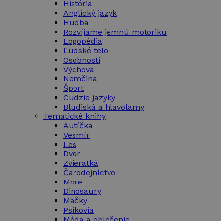
História
Anglický jazyk
Hudba
Rozvíjame jemnú motoriku
Logopédia
Ľudské telo
Osobnosti
Výchova
Nemčina
Šport
Cudzie jazyky
Bludiská a hlavolamy
Tematické knihy
Autíčka
Vesmír
Les
Dvor
Zvieratká
Čarodejníctvo
More
Dinosaury
Mačky
Psíkovia
Móda a oblečenie