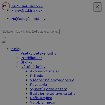
×
+421 944 943 222
3+
3+
3+
2+
1+
2+
1+
3+
3+
3+
3+
3+
6+
3+
knihy@takinak.sk
Najčastejšie otázky
Knihy
Všetky detské knihy
Predškôlkar
Škôlkar
Náučné knihy
Ako veci fungujú
Príroda
Všeobecné encyklopédie
Povolania
Vysvetľujeme deťom
Budujeme zdravé vzťahy
Naša krajina
Vyrob si niečo