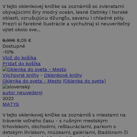
V tejto okienkovej knižke sa zoznámiš so zvieratami
obývajúcimi šíry modrý oceán, lesné čistinky i horské
oblasti, vzrušujúcu džungľu, savanu i chladné póly.
Prezri si farebné ilustrácie a vychutnaj si neuveriteľný
výlet okolo sve...
8,99€
8,09 €
Dostupné
-
10%
Vlož do košíka
Pridať do košíka
Výchovné knihy
-
Okienkové knihy
Okienka do sveta - Mesto
(Okienka do sveta)
autor neuvedený
2022
MATYS
V tejto okienkovej knižke sa zoznámiš s miestami na
trávenie voľného času - s rušným mestským
trhoviskom, obchodmi, reštauráciami, parkom s
detským ihriskom, múzeami, galériami, štadiónom či