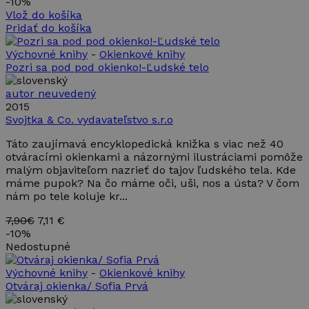
-
10%
Vlož do košíka
Pridať do košíka
Výchovné knihy
-
Okienkové knihy
Pozri sa pod pod okienko!-Ľudské telo
autor neuvedený
2015
Svojtka & Co. vydavateľstvo s.r.o
Táto zaujímavá encyklopedická knižka s viac než 40
otváracími okienkami a názornými ilustráciami pomôže
malým objaviteľom nazrieť do tajov ľudského tela. Kde
máme pupok? Na čo máme oči, uši, nos a ústa? V čom
nám po tele koluje kr...
7,90€
7,11 €
-
10%
Nedostupné
Výchovné knihy
-
Okienkové knihy
Otváraj okienka/ Sofia Prvá