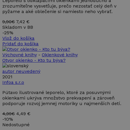
Leporelo s odklápacími okienkami jednoducho a
zrozumiteľne vysvetľuje, prečo nezostať celý deň v
pyžame a aké oblečenie si namiesto neho vybrať.
9,90€
7,42 €
Skladom v BB
-
25%
Vlož do košíka
Pridať do košíka
Výchovné knihy
-
Okienkové knihy
Otvor okienko - Kto tu býva?
autor neuvedený
2021
Infoa s.r.o
Pútavo ilustrované leporelo, ktoré za posuvnými
okienkami ukrýva množstvo prekvapení a zároveň
podporuje rozvoj jemnej motoriky u najmenších detí.
4,99€
4,49 €
-
10%
Nedostupné