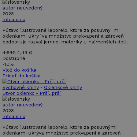
autor neuvedený
Nevyhnutne potrebné
Výkonnosť
2023
Cielenie
Funkcie
Infoa s.r.o
Pútavo ilustrované leporelo, ktoré za posuvny´mi
Nevyhnutne potrebné súbory cookie umožňujú
základné funkcie webovej lokality, ako prihlásenie
okienkami ukry´va množstvo prekvapení a zároveň
používateľa a správa účtu. Webová lokalita sa nedá
podporuje rozvoj jemnej motoriky u najmenších detí.
správne používať bez nevyhnutne potrebných
súborov cookie.
4,99€
4,49 €
Dostupné
Poskytovateľ /
Uplynutie
Meno
Opis
-
10%
Doména
platnosti
Vlož do košíka
PHPSESSID
Cookies
Cookie
PHP.net
Pridať do košíka
relácie
generované
www.takinak.sk
aplikáciami
založenými
Výchovné knihy
-
Okienkové knihy
na jazyku
Otvor okienko - Prší, prší
PHP. Toto j
univerzálny
identifikáto
autor neuvedený
používaný 
2023
údržbu
premennýc
Infoa s.r.o
relácií
používateľo
Pútavo ilustrované leporelo, ktoré za posuvnými
Spravidla i
okienkami ukrýva množstvo prekvapení a zároveň
o náhodne
vygenerova