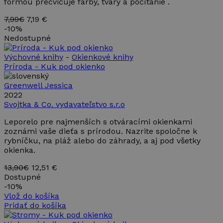
formou precvičuje farby, tvary a počítanie .
7,99€
7,19 €
-
10%
Nedostupné
Výchovné knihy
-
Okienkové knihy
Príroda - Kuk pod okienko
Greenwell Jessica
2022
Svojtka & Co. vydavateľstvo s.r.o
Leporelo pre najmenších s otváracími okienkami
zoznámi vaše dieťa s prírodou. Nazrite spoločne k
rybníčku, na pláž alebo do záhrady, a aj pod všetky
okienka.
13,90€
12,51 €
Dostupné
-
10%
Vlož do košíka
Pridať do košíka