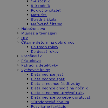
1-4 ročník
5-9 ročník
Pokročilý čitateľ
Maturita
Stredná škola
Maľované čítanie
Náboženstvo
Mládež a teenageri
Hry
Čítame deťom na dobrú noc
Do troch rokov
Do desať rokov
Predškolák
Priateľstvo
Pátrači a detektívky
Výchovné knihy
Dieťa nechce jesť
Dieťa nechce spať
Dieťa si nechce čistiť zuby
Dieťa nechce chodiť na nočník
Dieťa si nechce umývať ruky
Dieťa nechce po sebe upratovať
Súrodenecká rivalita
Rozvíjame fantáziu