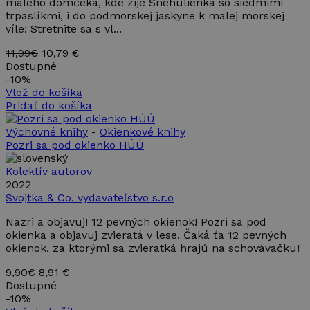
používateľov
malého domčeka, kde žije Snehulienka so siedmimi
reklame,
priradením
ktorú
trpaslíkmi, i do podmorskej jaskyne k malej morskej
náhodne
mohol
víle! Stretnite sa s vl...
vygenerovaného
koncový
čísla ako
používateľ
identifikátora
11,99€
10,79 €
vidieť pred
klienta. Je
návštevou
Dostupné
zahrnutá v
uvedenej
-
10%
každej
webovej
požiadavke na
stránky.
Vlož do košíka
stránku na webe
Pridať do košíka
a slúži na
_gcl_au
2 mesiace
Tento
Google LLC
výpočet údajov
4 týždne
súbor
.takinak.sk
o
cookie
Výchovné knihy
-
Okienkové knihy
návštevníkoch,
nastavuje
Pozri sa pod okienko HÚÚ
reláciách a
spoločnosť
kampaniach pre
Doubleclick
analytické
a vykonáva
Kolektív autorov
prehľady
informácie
2022
webových
o tom, ako
stránok.
Svojtka & Co. vydavateľstvo s.r.o
koncový
používateľ
_ga_899MWY9LCZ
.takinak.sk
1 rok 1
Tento súbor
používa
Nazri a objavuj! 12 pevných okienok! Pozri sa pod
mesiac
cookie používa
webovú
okienka a objavuj zvieratá v lese. Čaká ťa 12 pevných
služba Google
stránku, a
Analytics na
o
okienok, za ktorými sa zvieratká hrajú na schovávačku!
zachovanie
akejkoľvek
stavu relácie.
reklame,
9,90€
8,91 €
ktorú
Dostupné
mohol
koncový
-
10%
používateľ