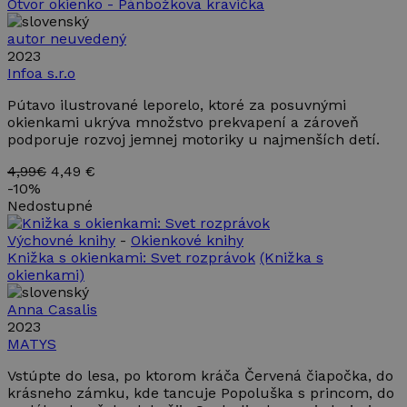
Script.com
Otvor okienko - Pánbožkova kravička
fungoval
správne.
autor neuvedený
2023
Infoa s.r.o
Pútavo ilustrované leporelo, ktoré za posuvnými
okienkami ukrýva množstvo prekvapení a zároveň
podporuje rozvoj jemnej motoriky u najmenších detí.
Poskytovateľ
Uplynutie
Meno
Opis
/ Doména
platnosti
Poskytovateľ /
Uplynutie
4,99€
4,49 €
Meno
Opis
_ga
1 rok 1
Tento názov
Google LLC
Doména
platnosti
-
10%
mesiac
súboru cookie je
.takinak.sk
Nedostupné
spojený s
IDE
1 rok
Tento
Google LLC
Google
súbor
.doubleclick.net
Universal
cookie
Výchovné knihy
-
Okienkové knihy
Analytics - čo je
nastavuje
významná
Knižka s okienkami: Svet rozprávok
(Knižka s
spoločnosť
aktualizácia
Doubleclick
okienkami)
bežnejšie
a vykonáva
používanej
informácie
analytickej
Anna Casalis
o tom, ako
služby
koncový
2023
spoločnosti
používateľ
MATYS
Google. Tento
používa
súbor cookie sa
webovú
používa na
stránku, a
Vstúpte do lesa, po ktorom kráča Červená čiapočka, do
odlíšenie
o
krásneho zámku, kde tancuje Popoluška s princom, do
jedinečných
akejkoľvek