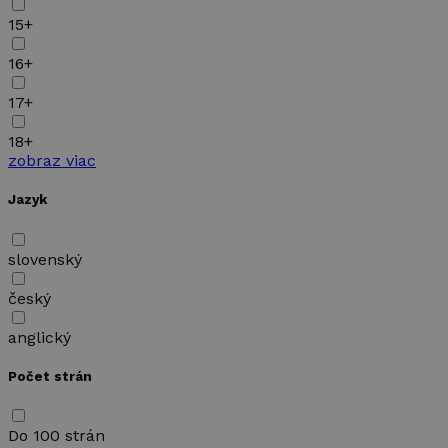
15+
16+
17+
18+
zobraz viac
Jazyk
slovenský
český
anglický
Počet strán
Do 100 strán