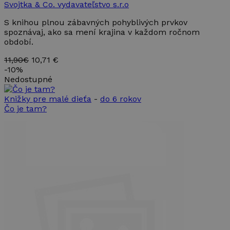
Svojtka & Co. vydavateľstvo s.r.o
S knihou plnou zábavných pohyblivých prvkov
spoznávaj, ako sa mení krajina v každom ročnom
období.
11,90€
10,71 €
-
10%
Nedostupné
Knižky pre malé dieťa
-
do 6 rokov
Čo je tam?