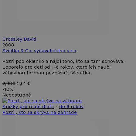
Nevyhnutne potrebné
Výkonnosť
Cielenie
Funkcie
Nevyhnutne potrebné súbory cookie umožňujú
základné funkcie webovej lokality, ako prihlásenie
Crossley David
používateľa a správa účtu. Webová lokalita sa nedá
2008
správne používať bez nevyhnutne potrebných
súborov cookie.
Svojtka & Co. vydavateľstvo s.r.o
Poskytovateľ /
Uplynutie
Pozri pod okienko a nájdi toho, kto sa tam schováva.
Meno
Opis
Doména
platnosti
Leporelo pre deti od 1-6 rokov, ktoré ich naučí
PHPSESSID
Cookies
Cookie
zábavnou formou poznávať zvieratká.
PHP.net
relácie
generované
www.takinak.sk
aplikáciami
2,90€
2,61 €
založenými
-
10%
na jazyku
PHP. Toto j
Nedostupné
univerzálny
identifikáto
Knižky pre malé dieťa
-
do 6 rokov
používaný 
údržbu
Pozri , kto sa skrýva na záhrade
premennýc
relácií
používateľo
Spravidla i
o náhodne
vygenerova