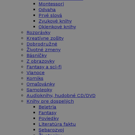
Montessori
Odvaha
Prvé slová
Zvukové knihy
Okienkové knihy
Rozprávky
Kreatívne zošity
Dobrodružné
Životné zmeny
Básničky
Z obrazovky
Fantasy a sci-fi
Vianoce
Komiks
Omaľovánky
Samolepky
Audioknihy, hudobné CD/DVD
Knihy pre dospelých
Beletria
Fantasy
Poviedky
Literatúra faktu
Sebarozvoj