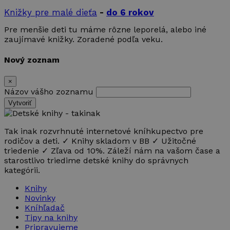
Knižky pre malé dieťa
-
do 6 rokov
Pre menšie deti tu máme rôzne leporelá, alebo iné
zaujímavé knižky. Zoradené podľa veku.
Nový zoznam
×
Názov vášho zoznamu
Vytvoriť
Tak inak rozvrhnuté internetové kníhkupectvo pre
rodičov a deti. ✓ Knihy skladom v BB ✓ Užitočné
triedenie ✓ Zľava od 10%. Záleží nám na vašom čase a
starostlivo triedime detské knihy do správnych
kategórii.
Knihy
Novinky
Kníhľadač
Tipy na knihy
Pripravujeme