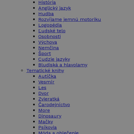
História
Anglický jazyk
Hudba
Rozvíjame jemnú motoriku
Logopédia
Ľudské telo
Osobnosti
Výchova
Nemčina
Šport
Cudzie jazyky
Bludiská a hlavolamy
Tematické knihy
Autíčka
Vesmír
Les
Dvor
Zvieratká
Čarodejníctvo
More
Dinosaury
Mačky
Psíkovia
Móda a oblečenie