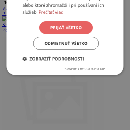
-
10%
alebo ktoré zhromaždili pri používaní ich
Vlož do košíka
služieb.
Prečítať viac
Pridať do košíka
Knižky pre malé dieťa
-
do 6 rokov
PRIJAŤ VŠETKO
Pozri, kto sa skrýva v ZOO
ODMIETNUŤ VŠETKO
ZOBRAZIŤ PODROBNOSTI
POWERED BY COOKIESCRIPT
Nevyhnutne
Výkonnosť
Cielenie
potrebné
Funkcie