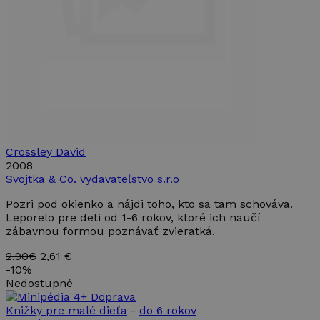
používateľov
reklame,
priradením
ktorú
náhodne
mohol
vygenerovaného
koncový
čísla ako
používateľ
identifikátora
vidieť pred
klienta. Je
návštevou
zahrnutá v
uvedenej
každej
webovej
požiadavke na
stránky.
stránku na webe
a slúži na
_gcl_au
2 mesiace
Tento
Google LLC
výpočet údajov
4 týždne
súbor
.takinak.sk
o
cookie
návštevníkoch,
nastavuje
Crossley David
reláciách a
spoločnosť
kampaniach pre
2008
Doubleclick
analytické
a vykonáva
Svojtka & Co. vydavateľstvo s.r.o
prehľady
informácie
webových
o tom, ako
stránok.
Pozri pod okienko a nájdi toho, kto sa tam schováva.
koncový
používateľ
Leporelo pre deti od 1-6 rokov, ktoré ich naučí
_ga_899MWY9LCZ
.takinak.sk
1 rok 1
Tento súbor
používa
zábavnou formou poznávať zvieratká.
mesiac
cookie používa
webovú
služba Google
stránku, a
Analytics na
o
2,90€
2,61 €
zachovanie
akejkoľvek
-
10%
stavu relácie.
reklame,
Nedostupné
ktorú
mohol
koncový
Knižky pre malé dieťa
-
do 6 rokov
používateľ