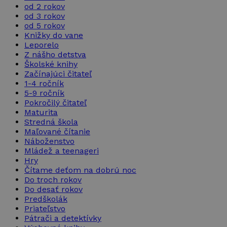
od 2 rokov
od 3 rokov
od 5 rokov
Knižky do vane
Leporelo
Z nášho detstva
Školské knihy
Začínajúci čitateľ
1-4 ročník
5-9 ročník
Pokročilý čitateľ
Maturita
Stredná škola
Maľované čítanie
Náboženstvo
Mládež a teenageri
Hry
Čítame deťom na dobrú noc
Do troch rokov
Do desať rokov
Predškolák
Priateľstvo
Pátrači a detektívky