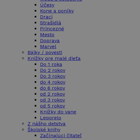
Účesy
Kone a poníky
Draci
Strašidlá
Princezné
Mesto
Doprava
Marvel
Bájky / povesti
Knižky pre malé dieťa
Do 1 roka
Do 2 rokov
Do 3 rokov
do 4 rokov
do 6 rokov
od 2 rokov
od 3 rokov
od 5 rokov
Knižky do vane
Leporelo
Z nášho detstva
Školské knihy
Začínajúci čitateľ