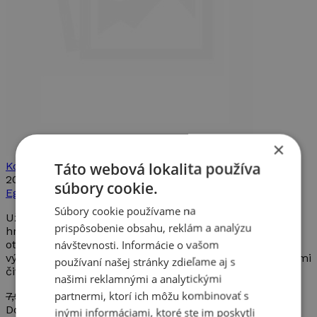
×
Táto webová lokalita používa
Kolektív
2019
súbory cookie.
Egmont
Súbory cookie používame na
Užite si skvelú zábavu s touto úžasnou interaktívnou
prispôsobenie obsahu, reklám a analýzu
hracou knižkou. Jej jednotlivé časti sa dajú vysúvať,
návštevnosti. Informácie o vašom
otáčať, vyťahovať a vyklápať. Leporelo Lunapark sa
výborne hodí na spoločné čítanie a hranie s najmenšími
používaní našej stránky zdieľame aj s
čitateľmi.
našimi reklamnými a analytickými
partnermi, ktorí ich môžu kombinovať s
7,99€
7,19 €
Dostupné
inými informáciami, ktoré ste im poskytli