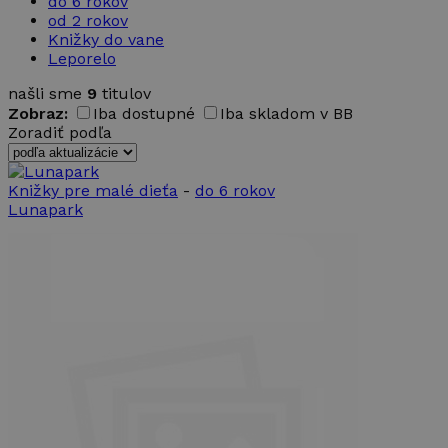
do 6 rokov
od 2 rokov
Knižky do vane
Leporelo
našli sme
9
titulov
Zobraz:
Iba dostupné
Iba skladom v BB
Zoradiť podľa
Knižky pre malé dieťa
-
do 6 rokov
Lunapark