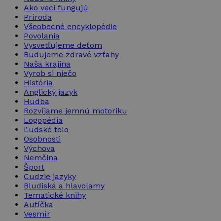
Ako veci fungujú
Príroda
Všeobecné encyklopédie
Povolania
Vysvetľujeme deťom
Budujeme zdravé vzťahy
Naša krajina
Vyrob si niečo
História
Anglický jazyk
Hudba
Rozvíjame jemnú motoriku
Logopédia
Ľudské telo
Osobnosti
Výchova
Nemčina
Šport
Cudzie jazyky
Bludiská a hlavolamy
Tematické knihy
Autíčka
Vesmír