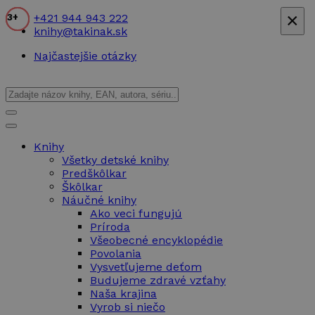
×
+421 944 943 222
4+
1+
3+
3+
3+
3+
knihy@takinak.sk
Najčastejšie otázky
Knihy
Všetky detské knihy
Predškôlkar
Škôlkar
Náučné knihy
Ako veci fungujú
Príroda
Všeobecné encyklopédie
Povolania
Vysvetľujeme deťom
Budujeme zdravé vzťahy
Naša krajina
Vyrob si niečo