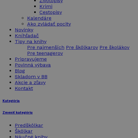
Životopisy
Krimi
Cestopisy
Kalendáre
Ako zvládať pocity
Novinky
Kníhľadač
Tipy na knihy
Pre najmenších
Pre škôlkarov
Pre školákov
Pre teenagerov
Pripravujeme
Povinná výbava
Blog
Skladom v BB
Akcie a zľavy
Kontakt
Kategória
Zmeniť kategóriu
Predškôlkar
Škôlkar
Náučné knihy