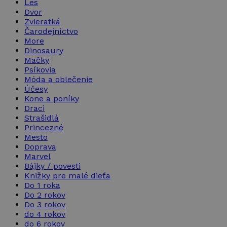
Les
Dvor
Zvieratká
Čarodejníctvo
More
Dinosaury
Mačky
Psíkovia
Móda a oblečenie
Účesy
Kone a poníky
Draci
Strašidlá
Princezné
Mesto
Doprava
Marvel
Bájky / povesti
Knižky pre malé dieťa
Do 1 roka
Do 2 rokov
Do 3 rokov
do 4 rokov
do 6 rokov