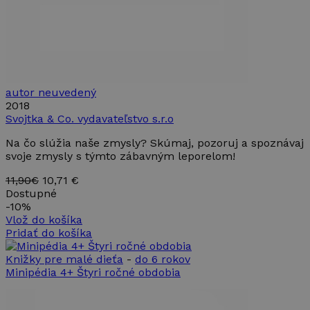
autor neuvedený
2018
Svojtka & Co. vydavateľstvo s.r.o
Na čo slúžia naše zmysly? Skúmaj, pozoruj a spoznávaj
svoje zmysly s týmto zábavným leporelom!
11,90€
10,71 €
Dostupné
-
10%
Vlož do košíka
Pridať do košíka
Knižky pre malé dieťa
-
do 6 rokov
Minipédia 4+ Štyri ročné obdobia