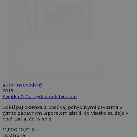
autor neuvedený
2018
Svojtka & Co. vydavateľstvo s.r.o
Odklápaj okienka a posúvaj pohyblivými prvkami! S
týmto zábavným leporelom zistíš, čo všetko sa deje v
noci, zatial čo ty spíš.
11,90€
10,71 €
Dostupné