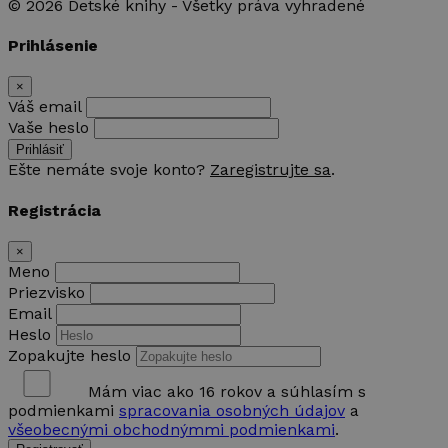
© 2026 Detské knihy - Všetky práva vyhradené
Prihlásenie
×
Váš email
Vaše heslo
Prihlásiť
Ešte nemáte svoje konto?
Zaregistrujte sa
.
Registrácia
×
Meno
Priezvisko
Email
Heslo
Zopakujte heslo
Mám viac ako 16 rokov a súhlasím s
podmienkami
spracovania osobných údajov
a
všeobecnými obchodnýmmi podmienkami
.