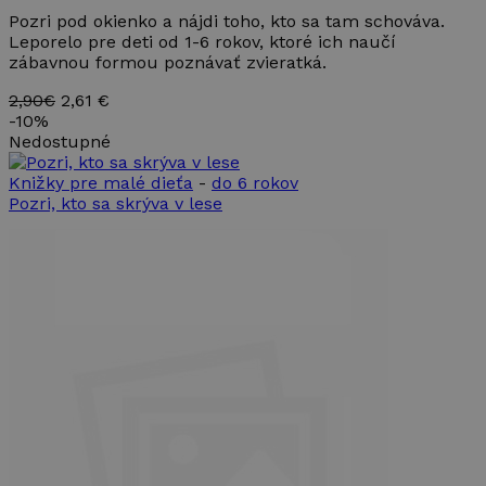
Script.com
fungoval
Pozri pod okienko a nájdi toho, kto sa tam schováva.
správne.
Leporelo pre deti od 1-6 rokov, ktoré ich naučí
zábavnou formou poznávať zvieratká.
2,90€
2,61 €
-
10%
Nedostupné
Poskytovateľ
Uplynutie
Meno
Opis
Knižky pre malé dieťa
-
do 6 rokov
/ Doména
platnosti
Poskytovateľ /
Uplynutie
Pozri, kto sa skrýva v lese
Meno
Opis
_ga
1 rok 1
Tento názov
Google LLC
Doména
platnosti
mesiac
súboru cookie je
.takinak.sk
spojený s
IDE
1 rok
Tento
Google LLC
Google
súbor
.doubleclick.net
Universal
cookie
Analytics - čo je
nastavuje
významná
spoločnosť
aktualizácia
Doubleclick
bežnejšie
a vykonáva
používanej
informácie
analytickej
o tom, ako
služby
koncový
spoločnosti
používateľ
Google. Tento
používa
súbor cookie sa
webovú
používa na
stránku, a
odlíšenie
o
jedinečných
akejkoľvek