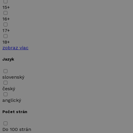
15+
16+
17+
18+
zobraz viac
Jazyk
slovenský
český
anglický
Počet strán
Do 100 strán