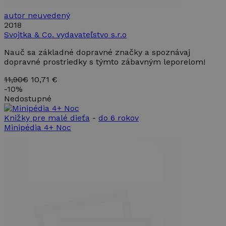
autor neuvedený
2018
Svojtka & Co. vydavateľstvo s.r.o
Nauč sa základné dopravné značky a spoznávaj
dopravné prostriedky s týmto zábavným leporelom!
11,90€
10,71 €
-
10%
Nedostupné
Knižky pre malé dieťa
-
do 6 rokov
Minipédia 4+ Noc