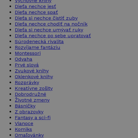
Výchovné knihy
Dieťa nechce jesť
Dieťa nechce spať
Dieťa si nechce čistiť zuby
Dieťa nechce chodiť na nočník
Dieťa si nechce umývať ruky
Dieťa nechce po sebe upratovať
Súrodenecká rivalita
Rozvíjame fantáziu
Montessori
Odvaha
Prvé slová
Zvukové knihy
Okienkové knihy
Rozprávky
Kreatívne zošity
Dobrodružné
Životné zmeny
Básničky
Z obrazovky
Fantasy a sci-fi
Vianoce
Komiks
Omaľovánky