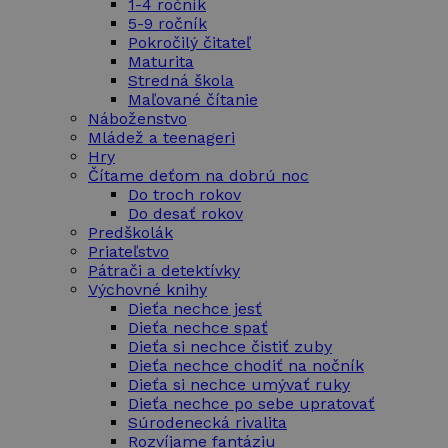
1-4 ročník
5-9 ročník
Pokročilý čitateľ
Maturita
Stredná škola
Maľované čítanie
Náboženstvo
Mládež a teenageri
Hry
Čítame deťom na dobrú noc
Do troch rokov
Do desať rokov
Predškolák
Priateľstvo
Pátrači a detektívky
Výchovné knihy
Dieťa nechce jesť
Dieťa nechce spať
Dieťa si nechce čistiť zuby
Dieťa nechce chodiť na nočník
Dieťa si nechce umývať ruky
Dieťa nechce po sebe upratovať
Súrodenecká rivalita
Rozvíjame fantáziu