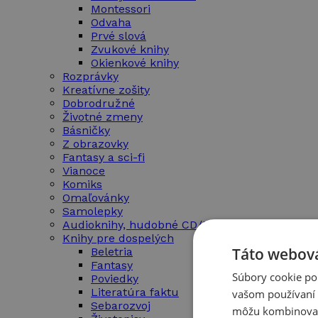
Montessori
Odvaha
Prvé slová
Zvukové knihy
Okienkové knihy
Rozprávky
Kreatívne zošity
Dobrodružné
Životné zmeny
Básničky
Z obrazovky
Fantasy a sci-fi
Vianoce
Komiks
Omaľovánky
Samolepky
Audioknihy, hudobné CD/DVD
Knihy pre dospelých
Táto webová
Beletria
Fantasy
Súbory cookie po
Poviedky
Literatúra faktu
vašom používaní n
Sebarozvoj
môžu kombinovať s