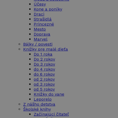
Účesy
Kone a poníky
Draci
Strašidlá
Princezné
Mesto
Doprava
Marvel
Bájky / povesti
Knižky pre malé dieťa
Do 1 roka
Do 2 rokov
Do 3 rokov
do 4 rokov
do 6 rokov
od 2 rokov
od 3 rokov
od 5 rokov
Knižky do vane
Leporelo
Z nášho detstva
Školské knihy
Začínajúci čitateľ