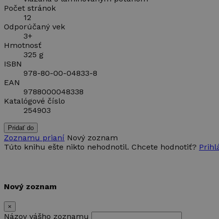
Počet stránok
12
Odporúčaný vek
3+
Hmotnosť
325 g
ISBN
978-80-00-04833-8
EAN
9788000048338
Katalógové číslo
254903
Pridať do
Zoznamu prianí
Nový zoznam
Túto knihu ešte nikto nehodnotil. Chcete hodnotiť?
Prihl
Nový zoznam
×
Názov vášho zoznamu