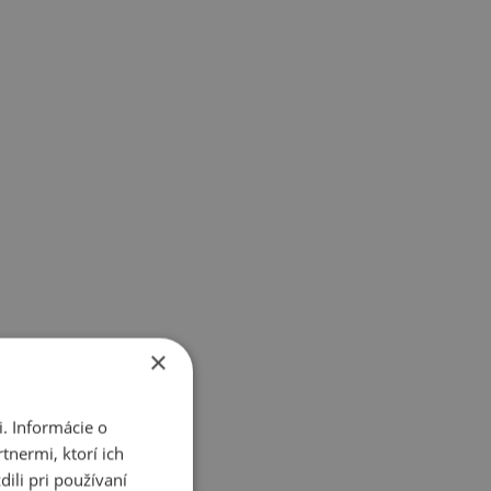
×
. Informácie o
tnermi, ktorí ich
ili pri používaní