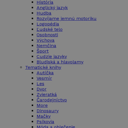
História
Anglický jazyk
Hudba
Rozvíjame jemnú motoriku
Logopédia
Ľudské telo
Osobnosti
Výchova
Nemčina
Šport
Cudzie jazyky
Bludiská a hlavolamy
Tematické knihy
Autíčka
Vesmír
Les
Dvor
Zvieratká
Čarodejníctvo
More
Dinosaury
Mačky
Psíkovia
Móda a oblečenie