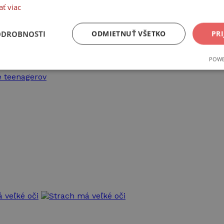
ať viac
ODROBNOSTI
ODMIETNUŤ VŠETKO
PRI
POWE
ne
Výkonnosť
Cielenie
e teenagerov
Nevyhnutne potrebné
Výkonnosť
Cielenie
Funkcie
súbory cookie umožňujú základné funkcie webovej lokality, ako prihlásenie používate
nedá správne používať bez nevyhnutne potrebných súborov cookie.
Poskytovateľ /
Uplynutie
Opis
Doména
platnosti
Cookies
Cookie generované aplikáciami založenými na jazy
PHP.net
relácie
univerzálny identifikátor používaný na údržbu pr
www.takinak.sk
používateľov. Spravidla ide o náhodne vygenerova