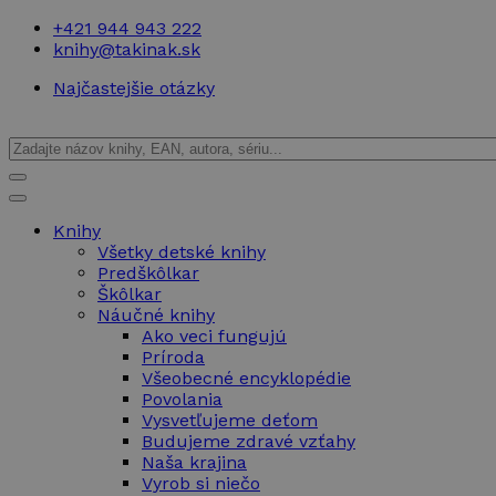
+421 944 943 222
knihy@takinak.sk
Najčastejšie otázky
Knihy
Všetky detské knihy
Predškôlkar
Škôlkar
Náučné knihy
Ako veci fungujú
Príroda
Všeobecné encyklopédie
Povolania
Vysvetľujeme deťom
Budujeme zdravé vzťahy
Naša krajina
Vyrob si niečo