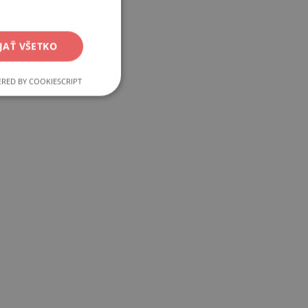
JAŤ VŠETKO
RED BY COOKIESCRIPT
Funkcie
ľa a správa účtu.
ku PHP. Toto je
emenných relácií
né číslo, spôsob