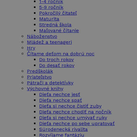
1-4 ročník
5-9 ročník
Pokročilý čitateľ
Maturita
Stredná škola
Maľované čítanie
Náboženstvo
Mládež a teenageri
Hry
Čítame deťom na dobrú noc
Do troch rokov
Do desať rokov
Predškolák
Priateľstvo
Pátrači a detektívky
Výchovné knihy
Dieťa nechce jesť
Dieťa nechce spať
Dieťa si nechce čistiť zuby
Dieťa nechce chodiť na nočník
Dieťa si nechce umývať ruky
Dieťa nechce po sebe upratovať
Súrodenecká rivalita
Rozvíjame fantáziu