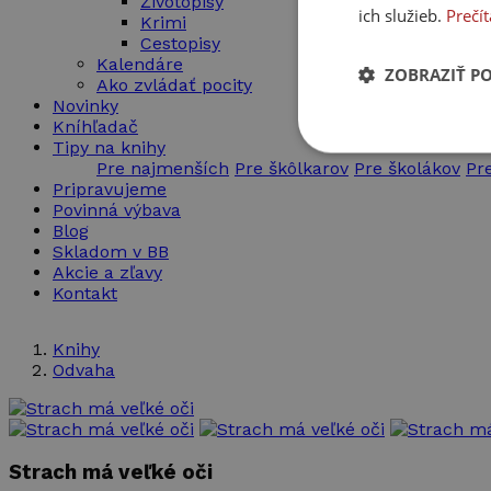
Životopisy
ich služieb.
Prečít
Krimi
Cestopisy
Kalendáre
ZOBRAZIŤ P
Ako zvládať pocity
Novinky
Kníhľadač
Nevyhnut
Tipy na knihy
potrebné
Pre najmenších
Pre škôlkarov
Pre školákov
Pr
Pripravujeme
Povinná výbava
Blog
Skladom v BB
Akcie a zľavy
Kontakt
Knihy
Nevyhnutne potrebné 
Odvaha
Webová lokalita sa 
Meno
PHPSESSID
Strach má veľké oči