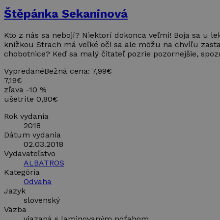
Štěpánka Sekaninová
CookieScriptConse
Kto z nás sa nebojí? Niektorí dokonca veľmi! Boja sa u lek
knižkou Strach má veľké oči sa ale môžu na chvíľu zastav
chobotnice? Keď sa malý čitateľ pozrie pozornejšie, spoz
Vypredané
Bežná cena:
7,99€
7,19€
Meno
zľava -10 %
Poskytova
Meno
ušetríte 0,80€
Doména
_ga
IDE
Google L
Rok vydania
.doublecl
2018
Dátum vydania
_gcl_au
Google L
02.03.2018
.takinak.
Vydavateľstvo
_ga_899MWY9LCZ
ALBATROS
_fbp
Meta Pl
Kategória
Inc.
Odvaha
.takinak.
Jazyk
slovenský
Väzba
viazaná s laminovaným poťahom