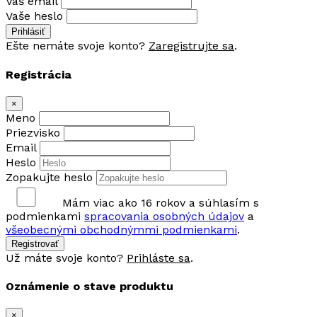
Váš email
Vaše heslo
Prihlásiť
Ešte nemáte svoje konto?
Zaregistrujte sa
.
Registrácia
×
Meno
Priezvisko
Email
Heslo
Zopakujte heslo
Mám viac ako 16 rokov a súhlasím s
podmienkami
spracovania osobných údajov
a
všeobecnými obchodnýmmi podmienkami
.
Registrovať
Už máte svoje konto?
Prihláste sa
.
Oznámenie o stave produktu
×