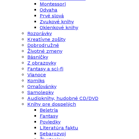
Montessori
Odvaha
Prvé slová
Zvukové knihy
Okienkové knihy
Rozprávky
Kreatívne zošity
Dobrodružné
Životné zmeny
Básničky
Z obrazovky
Fantasy a sci-fi
Vianoce
Komiks
Omaľovánky
Samolepky
Audioknihy, hudobné CD/DVD
Knihy pre dospelých
Beletria
Fantasy
Poviedky
Literatúra faktu
Sebarozvoj