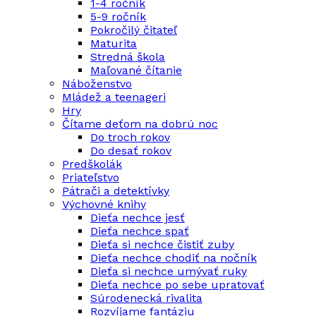
1-4 ročník
5-9 ročník
Pokročilý čitateľ
Maturita
Stredná škola
Maľované čítanie
Náboženstvo
Mládež a teenageri
Hry
Čítame deťom na dobrú noc
Do troch rokov
Do desať rokov
Predškolák
Priateľstvo
Pátrači a detektívky
Výchovné knihy
Dieťa nechce jesť
Dieťa nechce spať
Dieťa si nechce čistiť zuby
Dieťa nechce chodiť na nočník
Dieťa si nechce umývať ruky
Dieťa nechce po sebe upratovať
Súrodenecká rivalita
Rozvíjame fantáziu