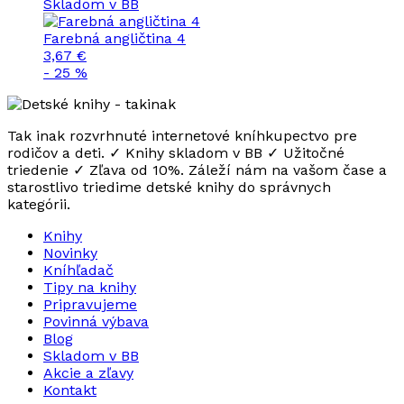
Skladom v BB
Farebná angličtina 4
3,67 €
- 25 %
Tak inak rozvrhnuté internetové kníhkupectvo pre
rodičov a deti. ✓ Knihy skladom v BB ✓ Užitočné
triedenie ✓ Zľava od 10%. Záleží nám na vašom čase a
starostlivo triedime detské knihy do správnych
kategórii.
Knihy
Novinky
Kníhľadač
Tipy na knihy
Pripravujeme
Povinná výbava
Blog
Skladom v BB
Akcie a zľavy
Kontakt