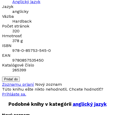
Anglický jazyk
Jazyk
anglicky
Väzba
Hardback
Počet stránok
320
Hmotnosť
378 g
ISBN
978-0-85753-545-0
EAN
9780857535450
Katalógové číslo
265399
Pridať do
Zoznamu prianí
Nový zoznam
Túto knihu ešte nikto nehodnotil. Chcete hodnotiť?
Prihláste sa.
Podobné knihy v kategórii
anglický jazyk
Nový zoznam