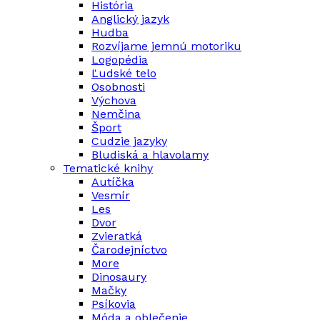
História
Anglický jazyk
Hudba
Rozvíjame jemnú motoriku
Logopédia
Ľudské telo
Osobnosti
Výchova
Nemčina
Šport
Cudzie jazyky
Bludiská a hlavolamy
Tematické knihy
Autíčka
Vesmír
Les
Dvor
Zvieratká
Čarodejníctvo
More
Dinosaury
Mačky
Psíkovia
Móda a oblečenie