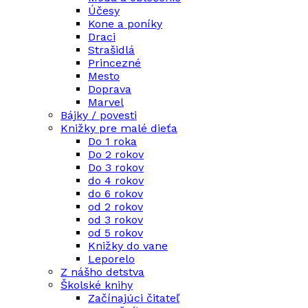
Účesy
Kone a poníky
Draci
Strašidlá
Princezné
Mesto
Doprava
Marvel
Bájky / povesti
Knižky pre malé dieťa
Do 1 roka
Do 2 rokov
Do 3 rokov
do 4 rokov
do 6 rokov
od 2 rokov
od 3 rokov
od 5 rokov
Knižky do vane
Leporelo
Z nášho detstva
Školské knihy
Začínajúci čitateľ