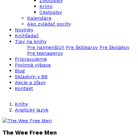
Životopisy
Krimi
Cestopisy
Kalendáre
Ako zvládať pocity
Novinky
Kníhľadač
Tipy na knihy
Pre najmenších
Pre škôlkarov
Pre školákov
Pre teenagerov
Pripravujeme
Povinná výbava
Blog
Skladom v BB
Akcie a zľavy
Kontakt
Knihy
Anglický jazyk
The Wee Free Men