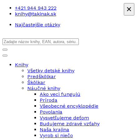
×
+421 944 943 222
knihy@takinak.sk
Najčastejšie otázky
Knihy
Všetky detské knihy
Predškôlkar
Škôlkar
Náučné knihy
Ako veci fungujú
Príroda
Všeobecné encyklopédie
Povolania
Vysvetľujeme deťom
Budujeme zdravé vzťahy
Naša krajina
Vyrob si niečo