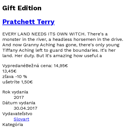
Gift Edition
Pratchett Terry
EVERY LAND NEEDS ITS OWN WITCH. There's a
monster in the river, a headless horsemen in the drive.
And now Granny Aching has gone, there's only young
Tiffany Aching left to guard the boundaries. It's her
land. Her duty. But it's amazing how useful a
Vypredané
Bežná cena:
14,95€
13,45€
zľava -10 %
ušetríte 1,50€
Rok vydania
2017
Dátum vydania
30.04.2017
Vydavateľstvo
Slovart
Kategória