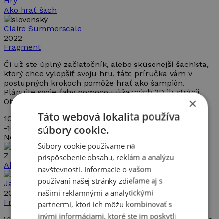
Hry
Ako hrať šach
Claire Summerscale
2022
Fragment
Či už ste úplný začiatočník, alebo skúsenejší šachista,
ktorý chce vylepšiť svoju hru, táto príručka vám v
postupných krokoch pomôže hrať ako šampión.
Plánujte svoje ťahy pomocou úžasných 3D ilustrácií.
×
Objavte taktiky a stratégie...
Táto webová lokalita používa
10,99€
9,89 €
súbory cookie.
-
10%
Nedostupné
Súbory cookie používame na
Z nášho detstva
prispôsobenie obsahu, reklám a analýzu
Ako Maťo s Klinčekom hľadali rybník
návštevnosti. Informácie o vašom
používaní našej stránky zdieľame aj s
Jaroslav Cita
našimi reklamnými a analytickými
2018
Fragment
partnermi, ktorí ich môžu kombinovať s
inými informáciami, ktoré ste im poskytli