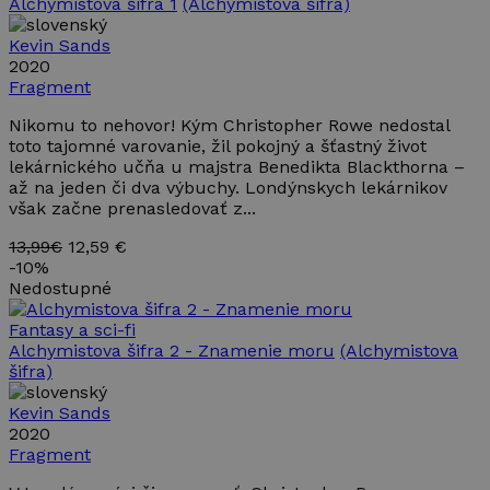
Alchymistova šifra 1
(Alchymistova šifra)
Kevin Sands
2020
Fragment
Nikomu to nehovor! Kým Christopher Rowe nedostal
toto tajomné varovanie, žil pokojný a šťastný život
lekárnického učňa u majstra Benedikta Blackthorna –
až na jeden či dva výbuchy. Londýnskych lekárnikov
však začne prenasledovať z...
13,99€
12,59 €
-
10%
Nedostupné
Fantasy a sci-fi
Alchymistova šifra 2 - Znamenie moru
(Alchymistova
šifra)
Kevin Sands
2020
Fragment