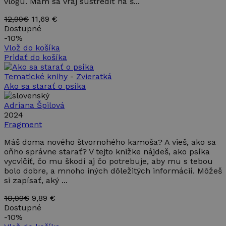
vlogu. Mám sa vraj sústrediť na š...
používateľov
reklame,
priradením
ktorú
náhodne
mohol
12,99€
11,69 €
vygenerovaného
koncový
Dostupné
čísla ako
používateľ
identifikátora
-
10%
vidieť pred
klienta. Je
návštevou
Vlož do košíka
zahrnutá v
uvedenej
Pridať do košíka
každej
webovej
požiadavke na
stránky.
stránku na webe
Tematické knihy
-
Zvieratká
a slúži na
_gcl_au
2 mesiace
Tento
Google LLC
Ako sa starať o psíka
výpočet údajov
4 týždne
súbor
.takinak.sk
o
cookie
návštevníkoch,
nastavuje
Adriana Špilová
reláciách a
spoločnosť
kampaniach pre
2024
Doubleclick
analytické
a vykonáva
Fragment
prehľady
informácie
webových
o tom, ako
Máš doma nového štvornohého kamoša? A vieš, ako sa
stránok.
koncový
oňho správne starať? V tejto knižke nájdeš, ako psíka
používateľ
_ga_899MWY9LCZ
.takinak.sk
1 rok 1
Tento súbor
používa
vycvičiť, čo mu škodí aj čo potrebuje, aby mu s tebou
mesiac
cookie používa
webovú
bolo dobre, a mnoho iných dôležitých informácií. Môžeš
služba Google
stránku, a
Analytics na
si zapísať, aký ...
o
zachovanie
akejkoľvek
stavu relácie.
reklame,
10,99€
9,89 €
ktorú
Dostupné
mohol
koncový
-
10%
používateľ