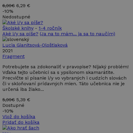
6,99€
6,29 €
-
10%
Nedostupné
Školské knihy
-
1-4 ročník
Aké i/y sa píše?
(Ja na to mám... ja sa to naučím)
Lucia Gianitsová-Ološtiaková
2021
Fragment
Potrebujete sa zdokonaliť v pravopise? Nijaký problém!
Vďaka tejto učebnici sa s ypsilonom skamarátite.
Precvičte si písanie i/y vo vybraných i cudzích slovách
či v skloňovaní prídavných mien. Táto učebnica nie je
určená iba žiako...
5,99€
5,39 €
Dostupné
-
10%
Vlož do košíka
Pridať do košíka