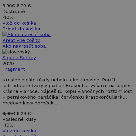
6,99€
6,29 €
Nevyhnutne potrebné
Výkonnosť
Dostupné
-
10%
Cielenie
Funkcie
Vlož do košíka
Pridať do košíka
Nevyhnutne potrebné súbory cookie umožňujú
základné funkcie webovej lokality, ako prihlásenie
používateľa a správa účtu. Webová lokalita sa nedá
Kreatívne zošity
správne používať bez nevyhnutne potrebných
Ako nakresliť soba
súborov cookie.
Sophie Schrey
Poskytovateľ /
Uplynutie
Meno
Opis
2020
Doména
platnosti
Fragment
PHPSESSID
Cookies
Cookie
PHP.net
relácie
generované
www.takinak.sk
Kreslenie ešte nikdy nebolo také zábavné. Použi
aplikáciami
založenými
jednoduché tvary v piatich krokoch a vyčaruj na papieri
na jazyku
krásne Vianoce. Nájdeš tu kopu vianočných roztomilostí
PHP. Toto j
– perníkového panáčika, červienku krasokorčuliarku,
univerzálny
identifikáto
medovníkový domček...
používaný 
údržbu
6,99€
6,29 €
premennýc
Posledné kusy
relácií
používateľo
-
10%
Spravidla i
Vlož do košíka
o náhodne
vygenerova