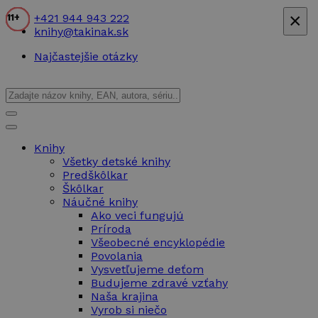
×
+421 944 943 222
7+
7+
10+
8+
11+
4+
4+
7+
6+
8+
11+
9+
10+
5+
7+
7+
9+
7+
10+
7+
10+
10+
9+
9+
10+
9+
9+
9+
9+
11+
11+
10+
10+
10+
10+
10+
10+
10+
10+
10+
10+
10+
10+
10+
10+
10+
10+
9+
11+
11+
11+
15+
15+
15+
7+
9+
9+
11+
11+
11+
knihy@takinak.sk
Najčastejšie otázky
Knihy
Všetky detské knihy
Predškôlkar
Škôlkar
Náučné knihy
Ako veci fungujú
Príroda
Všeobecné encyklopédie
Povolania
Vysvetľujeme deťom
Budujeme zdravé vzťahy
Naša krajina
Vyrob si niečo