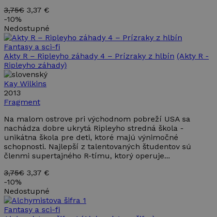
3,75€
3,37 €
-
10%
Nedostupné
Fantasy a sci-fi
Akty R – Ripleyho záhady 4 – Prízraky z hlbín
(Akty R -
Ripleyho záhady)
Kay Wilkins
2013
Fragment
Na malom ostrove pri východnom pobreží USA sa
nachádza dobre ukrytá Ripleyho stredná škola -
unikátna škola pre deti, ktoré majú výnimočné
schopnosti. Najlepší z talentovaných študentov sú
členmi supertajného R-tímu, ktorý operuje...
3,75€
3,37 €
-
10%
Nedostupné
Fantasy a sci-fi