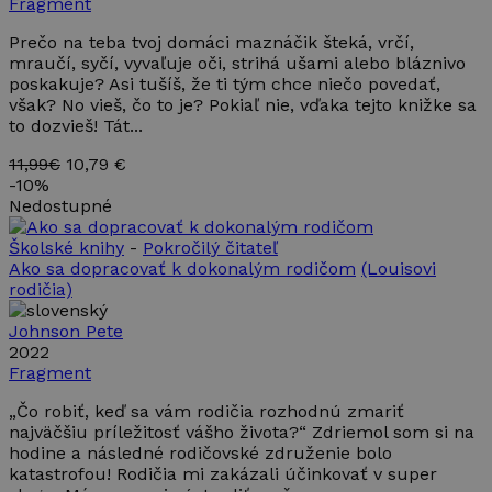
Script.com
Fragment
fungoval
správne.
Prečo na teba tvoj domáci maznáčik šteká, vrčí,
mraučí, syčí, vyvaľuje oči, strihá ušami alebo bláznivo
poskakuje? Asi tušíš, že ti tým chce niečo povedať,
však? No vieš, čo to je? Pokiaľ nie, vďaka tejto knižke sa
to dozvieš! Tát...
11,99€
10,79 €
Poskytovateľ
Uplynutie
Meno
Opis
-
10%
/ Doména
platnosti
Poskytovateľ /
Uplynutie
Nedostupné
Meno
Opis
_ga
1 rok 1
Tento názov
Google LLC
Doména
platnosti
mesiac
súboru cookie je
.takinak.sk
Školské knihy
-
Pokročilý čitateľ
spojený s
IDE
1 rok
Tento
Google LLC
Google
Ako sa dopracovať k dokonalým rodičom
(Louisovi
súbor
.doubleclick.net
Universal
cookie
rodičia)
Analytics - čo je
nastavuje
významná
spoločnosť
aktualizácia
Doubleclick
Johnson Pete
bežnejšie
a vykonáva
2022
používanej
informácie
analytickej
Fragment
o tom, ako
služby
koncový
spoločnosti
používateľ
„Čo robiť, keď sa vám rodičia rozhodnú zmariť
Google. Tento
používa
najväčšiu príležitosť vášho života?“ Zdriemol som si na
súbor cookie sa
webovú
používa na
hodine a následné rodičovské združenie bolo
stránku, a
odlíšenie
o
katastrofou! Rodičia mi zakázali účinkovať v super
jedinečných
akejkoľvek