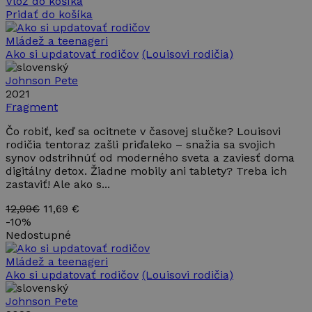
Vlož do košíka
vidieť pred
Pridať do košíka
návštevou
uvedenej
webovej
Mládež a teenageri
stránky.
Ako si updatovať rodičov
(Louisovi rodičia)
_fbp
2 mesiace
Používa
Meta Platform
4 týždne
Facebook
Inc.
Johnson Pete
na dodanie
.takinak.sk
2021
radu
reklamných
Fragment
produktov,
ako
Čo robiť, keď sa ocitnete v časovej slučke? Louisovi
napríklad
ponúkanie
rodičia tentoraz zašli priďaleko – snažia sa svojich
cien v
synov odstrihnúť od moderného sveta a zaviesť doma
reálnom
digitálny detox. Žiadne mobily ani tablety? Treba ich
čase od
inzerentov
zastaviť! Ale ako s...
tretích
strán
12,99€
11,69 €
-
10%
Nedostupné
Mládež a teenageri
Ako si updatovať rodičov
(Louisovi rodičia)
Johnson Pete