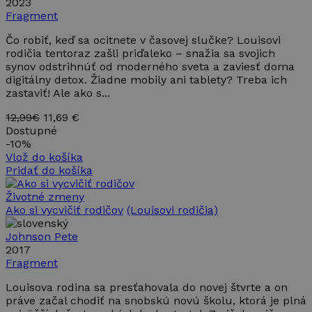
2023
Fragment
Čo robiť, keď sa ocitnete v časovej slučke? Louisovi
rodičia tentoraz zašli priďaleko – snažia sa svojich
synov odstrihnúť od moderného sveta a zaviesť doma
digitálny detox. Žiadne mobily ani tablety? Treba ich
zastaviť! Ale ako s...
12,99€
11,69 €
Dostupné
-
10%
Vlož do košíka
Pridať do košíka
Životné zmeny
Ako si vycvičiť rodičov
(Louisovi rodičia)
Johnson Pete
2017
Fragment
Louisova rodina sa presťahovala do novej štvrte a on
práve začal chodiť na snobskú novú školu, ktorá je plná