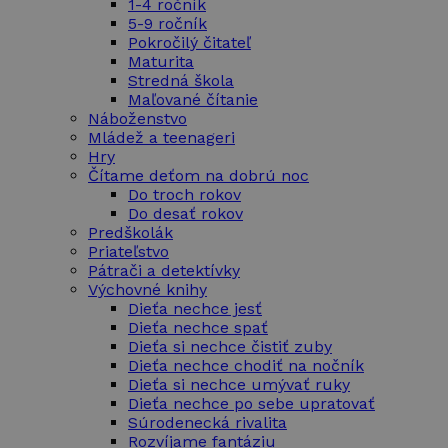
1-4 ročník
5-9 ročník
Pokročilý čitateľ
Maturita
Stredná škola
Maľované čítanie
Náboženstvo
Mládež a teenageri
Hry
Čítame deťom na dobrú noc
Do troch rokov
Do desať rokov
Predškolák
Priateľstvo
Pátrači a detektívky
Výchovné knihy
Dieťa nechce jesť
Dieťa nechce spať
Dieťa si nechce čistiť zuby
Dieťa nechce chodiť na nočník
Dieťa si nechce umývať ruky
Dieťa nechce po sebe upratovať
Súrodenecká rivalita
Rozvíjame fantáziu