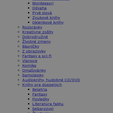
Montessori
Odvaha
Prvé slová
Zvukové knihy
Okienkové knihy
Rozprávky
Kreatívne zošity
Dobrodružné
Životné zmeny
Básničky
Z obrazovky
Fantasy a sci-fi
Vianoce
Komiks
Omaľovánky
Samolepky
Audioknihy, hudobné CD/DVD
Knihy pre dospelých
Beletria
Fantasy
Poviedky
Literatúra faktu
Sebarozvoj