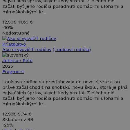
najväčších šprtov, akých kedy stretol. Z ničoho nič
začali byť jeho rodičia posadnutí domácimi úlohami a
mimoškolskými kr...
12,99€
11,69 €
-
10%
Nedostupné
Priateľstvo
Ako si vycvičiť rodičov
(Louisovi rodičia)
Johnson Pete
2025
Fragment
Louisova rodina sa presťahovala do novej štvrte a on
práve začal chodiť na snobskú novú školu, ktorá je plná
najväčších šprtov, akých kedy stretol. Z ničoho nič
začali byť jeho rodičia posadnutí domácimi úlohami a
mimoškolskými kr...
12,99€
9,74 €
Skladom v BB
-
25%