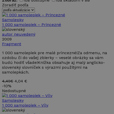
Zobraz:
Iba dostupné
Iba skladom v BB
Zoradiť podľa
Samolepky
1 000 samolepiek – Princezné
autor neuvedený
2009
Fragment
1 000 samolepiek pre malé princezné!Za odmenu, na
ozdobu či do vašej zbierky – veselé obrázky sa vám
budú hodiť všade!Knižka obsahuje aj malý anglicko-
slovenský slovníček s výrazmi použitými na
samolepkách.
4,49€
4,04 €
-
10%
Nedostupné
Samolepky
1 000 samolepiek – Víly