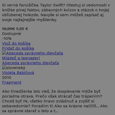
Si verná fanúšička Taylor Swift? Otestuj si vedomosti v
knižke plnej faktov, zábavných kvízov a otázok o tvojej
obľúbenej hviezde. Navyše si sem môžeš zapísať aj
svoje najtajnejšie myšlienky.
10,99€
9,89 €
Dostupné
-
10%
Vlož do košíka
Pridať do košíka
Mládež a teenageri
Abeceda správneho dievčaťa
Violeta Babićová
2010
Fragment
Ako tínedžerka isto vieš, že dospievanie môže byť
poriadna otrava. Prečo však strácať čas trápením?
Chceš byť IN, všetko hravo zvládnuť a zvýšiť si
sebavedomie? Poradím ti: Ako sa krásne nalíčiť... Ako
sa správne starať o telo a t...