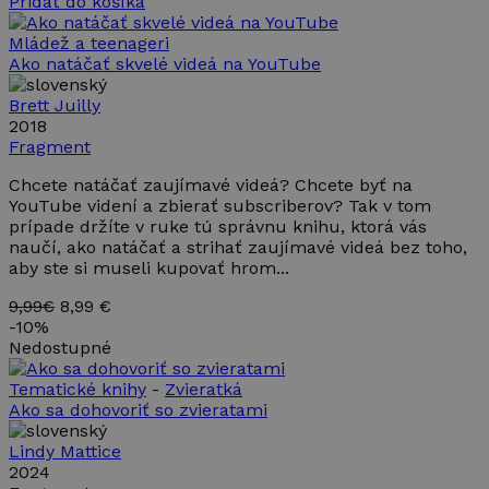
Pridať do košíka
číslo, spôs
jeho použit
Mládež a teenageri
môže byť
špecifický p
Ako natáčať skvelé videá na YouTube
Google Privacy Policy
daný web, a
dobrým
Brett Juilly
príkladom j
udržanie
2018
prihlásené
Fragment
stavu
používateľa
medzi
Chcete natáčať zaujímavé videá? Chcete byť na
stránkami.
YouTube videní a zbierať subscriberov? Tak v tom
prípade držíte v ruke tú správnu knihu, ktorá vás
CookieScriptConsent
4 týždne
Tento súbo
CookieScript
2 dni
cookie
naučí, ako natáčať a strihať zaujímavé videá bez toho,
www.takinak.sk
používa
aby ste si museli kupovať hrom...
služba
Cookie-
9,99€
8,99 €
Script.com 
zapamätani
-
10%
predvolieb
Nedostupné
súhlasu so
súbormi
cookie
Tematické knihy
-
Zvieratká
návštevníko
Ako sa dohovoriť so zvieratami
Je
nevyhnutné
aby banner
Lindy Mattice
cookies
2024
Cookie-