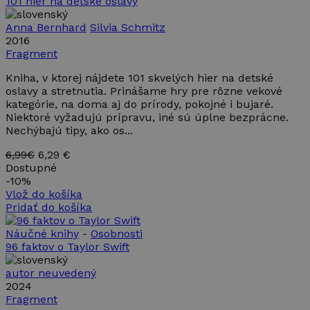
101 hier na detské oslavy
Anna Bernhard
Silvia Schmitz
2016
Fragment
Kniha, v ktorej nájdete 101 skvelých hier na detské
oslavy a stretnutia. Prinášame hry pre rôzne vekové
kategórie, na doma aj do prírody, pokojné i bujaré.
Niektoré vyžadujú prípravu, iné sú úplne bezprácne.
Nechýbajú tipy, ako os...
6,99€
6,29 €
Dostupné
-
10%
Vlož do košíka
Pridať do košíka
Náučné knihy
-
Osobnosti
96 faktov o Taylor Swift
autor neuvedený
2024
Fragment