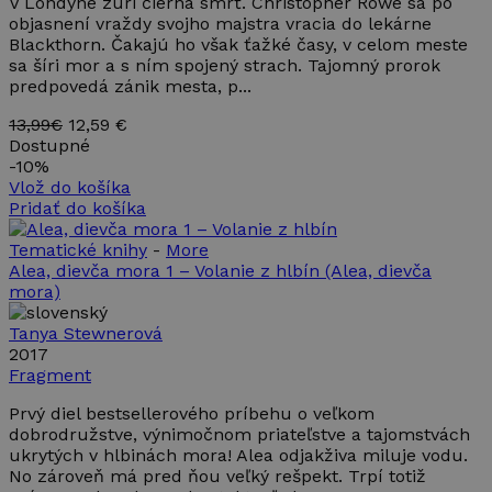
V Londýne zúri čierna smrť. Christopher Rowe sa po
objasnení vraždy svojho majstra vracia do lekárne
Blackthorn. Čakajú ho však ťažké časy, v celom meste
sa šíri mor a s ním spojený strach. Tajomný prorok
predpovedá zánik mesta, p...
13,99€
12,59 €
Dostupné
-
10%
Vlož do košíka
Pridať do košíka
Tematické knihy
-
More
Alea, dievča mora 1 – Volanie z hlbín
(Alea, dievča
mora)
Tanya Stewnerová
2017
Fragment
Prvý diel bestsellerového príbehu o veľkom
dobrodružstve, výnimočnom priateľstve a tajomstvách
ukrytých v hlbinách mora! Alea odjakživa miluje vodu.
No zároveň má pred ňou veľký rešpekt. Trpí totiž