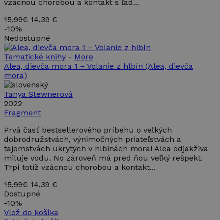
vzácnou chorobou a kontakt s ľad...
15,99€
14,39 €
-
10%
Nedostupné
Tematické knihy
-
More
Alea, dievča mora 1 – Volanie z hlbín
(Alea, dievča
mora)
Tanya Stewnerová
2022
Fragment
Prvá časť bestsellerového príbehu o veľkých
dobrodružstvách, výnimočných priateľstvách a
tajomstvách ukrytých v hlbinách mora! Alea odjakživa
miluje vodu. No zároveň má pred ňou veľký rešpekt.
Trpí totiž vzácnou chorobou a kontakt...
15,99€
14,39 €
Dostupné
-
10%
Vlož do košíka