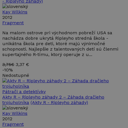
- Ripleyho záhady)
Kay Wilkins
2012
Fragment
Na malom ostrove pri východnom pobreží USA sa
nachádza dobre ukrytá Ripleyho stredná škola -
unikátna škola pre deti, ktoré majú výnimočné
schopnosti. Najlepšie z talentovaných detí sú členmi
supertajného R-tímu, ktorý operuje z u...
3,75€
3,37 €
-
10%
Nedostupné
Pátrači a detektívky
Akty R – Ripleyho záhady 2 – Záhada dračieho
trojuholníka
(Akty R - Ripleyho záhady)
Kay Wilkins
2012
Fragment