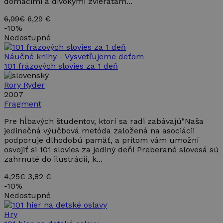
domácimi a divokými zvieratam...
6,99€
6,29 €
-
10%
Nedostupné
Náučné knihy
-
Vysvetľujeme deťom
101 frázových slovies za 1 deň
Rory Ryder
2007
Fragment
Pre hĺbavých študentov, ktorí sa radi zabávajú"Naša
jedinečná výučbová metóda založená na asociácii
podporuje dlhodobú pamäť, a pritom vám umožní
osvojiť si 101 slovies za jediný deň! Preberané slovesá sú
zahrnuté do ilustrácií, k...
4,25€
3,82 €
-
10%
Nedostupné
Hry