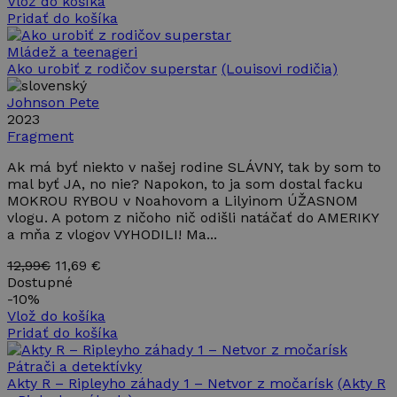
Vlož do košíka
Pridať do košíka
Mládež a teenageri
Ako urobiť z rodičov superstar
(Louisovi rodičia)
Johnson Pete
2023
Fragment
Ak má byť niekto v našej rodine SLÁVNY, tak by som to
mal byť JA, no nie? Napokon, to ja som dostal facku
MOKROU RYBOU v Noahovom a Lilyinom ÚŽASNOM
vlogu. A potom z ničoho nič odišli natáčať do AMERIKY
a mňa z vlogov VYHODILI! Ma...
12,99€
11,69 €
Dostupné
-
10%
Vlož do košíka
Pridať do košíka
Pátrači a detektívky
Akty R – Ripleyho záhady 1 – Netvor z močarísk
(Akty R