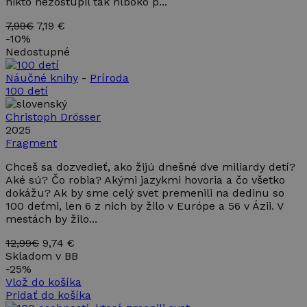
nikto nezostúpil tak hlboko p...
7,99€
7,19 €
-
10%
Nedostupné
Náučné knihy
-
Príroda
100 detí
Christoph Drösser
2025
Fragment
Chceš sa dozvedieť, ako žijú dnešné dve miliardy detí?
Aké sú? Čo robia? Akými jazykmi hovoria a čo všetko
dokážu? Ak by sme celý svet premenili na dedinu so
100 deťmi, len 6 z nich by žilo v Európe a 56 v Ázii. V
mestách by žilo...
12,99€
9,74 €
Skladom v BB
-
25%
Vlož do košíka
Pridať do košíka