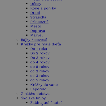
Účesy
Kone a poníky
Draci
Strašidlá
Princezné
Mesto
Doprava
Marvel
Bájky / povesti
Knižky pre malé dieťa
Do 1 roka
Do 2 rokov
Do 3 rokov
do 4 rokov
do 6 rokov
od 2 rokov
od 3 rokov
od 5 rokov
Knižky do vane
Leporelo
Z nášho detstva
Školské knihy
Začínajúci čitateľ