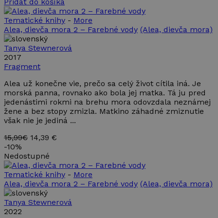
Pridať do košíka
Tematické knihy
-
More
Alea, dievča mora 2 – Farebné vody
(Alea, dievča mora)
Tanya Stewnerová
2017
Fragment
Alea už konečne vie, prečo sa celý život cítila iná. Je
morská panna, rovnako ako bola jej matka. Tá ju pred
jedenástimi rokmi na brehu mora odovzdala neznámej
žene a bez stopy zmizla. Matkino záhadné zmiznutie
však nie je jediná ...
15,99€
14,39 €
-
10%
Nedostupné
Tematické knihy
-
More
Alea, dievča mora 2 – Farebné vody
(Alea, dievča mora)
Tanya Stewnerová
2022