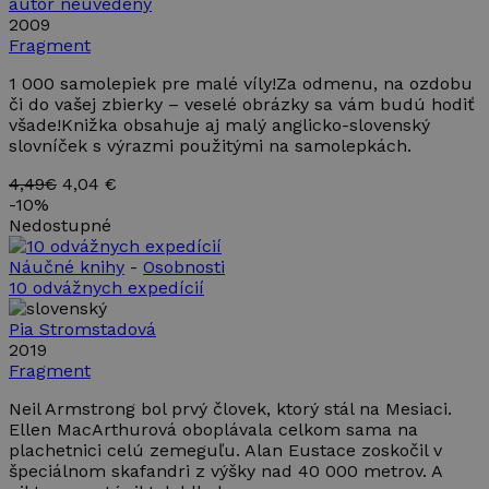
autor neuvedený
2009
Fragment
1 000 samolepiek pre malé víly!Za odmenu, na ozdobu
či do vašej zbierky – veselé obrázky sa vám budú hodiť
všade!Knižka obsahuje aj malý anglicko-slovenský
slovníček s výrazmi použitými na samolepkách.
4,49€
4,04 €
-
10%
Nedostupné
Náučné knihy
-
Osobnosti
10 odvážnych expedícií
Pia Stromstadová
2019
Fragment
Neil Armstrong bol prvý človek, ktorý stál na Mesiaci.
Ellen MacArthurová oboplávala celkom sama na
plachetnici celú zemeguľu. Alan Eustace zoskočil v
špeciálnom skafandri z výšky nad 40 000 metrov. A