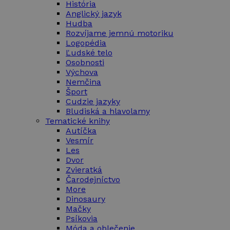
História
Anglický jazyk
Hudba
Rozvíjame jemnú motoriku
Logopédia
Ľudské telo
Osobnosti
Výchova
Nemčina
Šport
Cudzie jazyky
Bludiská a hlavolamy
Tematické knihy
Autíčka
Vesmír
Les
Dvor
Zvieratká
Čarodejníctvo
More
Dinosaury
Mačky
Psíkovia
Móda a oblečenie