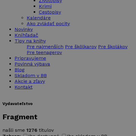
Životopisy
Krimi
Cestopisy
Kalendáre
Ako zvládať pocity
Novinky
Kníhľadač
Tipy na knihy
Pre najmenších
Pre škôlkarov
Pre školákov
Pre teenagerov
Pripravujeme
Povinná výbava
Blog
Skladom v BB
Akcie a zľavy
Kontakt
Vydavateľstvo
Fragment
našli sme
1276
titulov