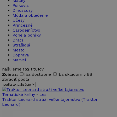
Mačky
Psíkovia
Dinosaury
Móda a oblečenie
Účesy
Princezné
Čarodejníctvo
Kone a poníky
Draci
Strašidlá
Mesto
Doprava
Marvel
našli sme
152
titulov
Zobraz:
Iba dostupné
Iba skladom v BB
Zoradiť podľa
Tematické knihy
-
Les
Traktor Leonard stráži veľké tajomstvo
(Traktor
Leonard)