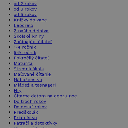
od 2 rokov
od 3 rokov
od 5 rokov
Knižky do vane
Leporelo
Z nášho detstva
Školské knihy
Začínajúci čitateľ
1-4 ročník
5-9 ročník
Pokročilý čitateľ
Maturita
Stredná škola
Maľované čítanie
Náboženstvo
Mládež a teenageri
Hry
Čítame deťom na dobrú noc
Do troch rokov
Do desať rokov
Predškolák
Priateľstvo
Pátrači a detektívky