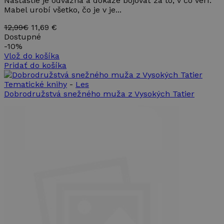
Našťastie je odvážna a dokáže bojovať za to, v čo verí.
číslo, spôs
Mabel urobí všetko, čo je v je...
jeho použit
môže byť
12,99€
11,69 €
špecifický p
Google Privacy Policy
daný web, a
Dostupné
dobrým
-
10%
príkladom j
Vlož do košíka
udržanie
prihlásené
Pridať do košíka
stavu
používateľa
Tematické knihy
-
Les
medzi
stránkami.
Dobrodružstvá snežného muža z Vysokých Tatier
CookieScriptConsent
4 týždne
Tento súbo
CookieScript
2 dni
cookie
www.takinak.sk
používa
služba
Cookie-
Script.com 
zapamätani
predvolieb
súhlasu so
súbormi
cookie
návštevníko
Je
nevyhnutné
aby banner
cookies
Cookie-