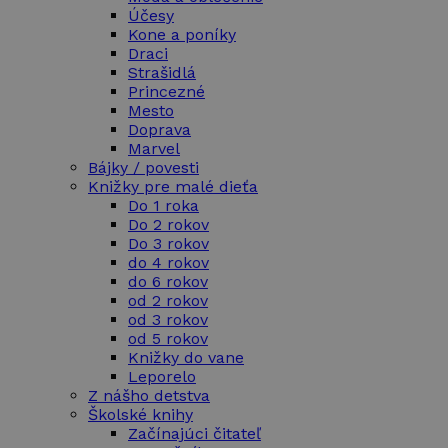
Účesy
Kone a poníky
Draci
Strašidlá
Princezné
Mesto
Doprava
Marvel
Bájky / povesti
Knižky pre malé dieťa
Do 1 roka
Do 2 rokov
Do 3 rokov
do 4 rokov
do 6 rokov
od 2 rokov
od 3 rokov
od 5 rokov
Knižky do vane
Leporelo
Z nášho detstva
Školské knihy
Začínajúci čitateľ