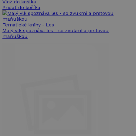
používateľov
Vlož do košíka
reklame,
priradením
ktorú
Pridať do košíka
náhodne
mohol
vygenerovaného
koncový
čísla ako
používateľ
identifikátora
vidieť pred
Tematické knihy
-
Les
klienta. Je
návštevou
Malý vlk spoznáva les - so zvukmi a prstovou
zahrnutá v
uvedenej
každej
webovej
maňuškou
požiadavke na
stránky.
stránku na webe
a slúži na
_gcl_au
2 mesiace
Tento
Google LLC
výpočet údajov
4 týždne
súbor
.takinak.sk
o
cookie
návštevníkoch,
nastavuje
reláciách a
spoločnosť
kampaniach pre
Doubleclick
analytické
a vykonáva
prehľady
informácie
webových
o tom, ako
stránok.
koncový
používateľ
_ga_899MWY9LCZ
.takinak.sk
1 rok 1
Tento súbor
používa
mesiac
cookie používa
webovú
služba Google
stránku, a
Analytics na
o
zachovanie
akejkoľvek
stavu relácie.
reklame,
ktorú
mohol
koncový
používateľ