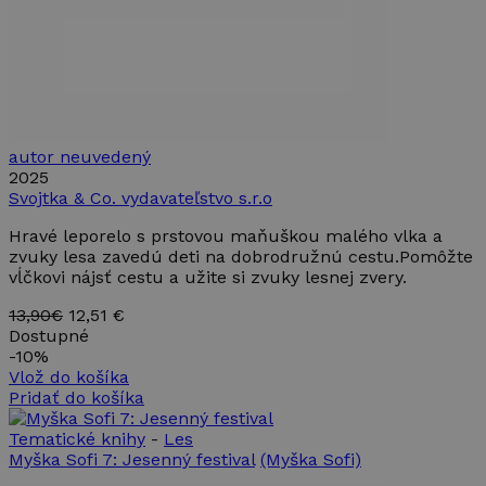
vidieť pred
návštevou
uvedenej
webovej
stránky.
_fbp
2 mesiace
Používa
Meta Platform
4 týždne
Facebook
Inc.
na dodanie
.takinak.sk
radu
autor neuvedený
reklamných
produktov,
2025
ako
Svojtka & Co. vydavateľstvo s.r.o
napríklad
ponúkanie
Hravé leporelo s prstovou maňuškou malého vlka a
cien v
reálnom
zvuky lesa zavedú deti na dobrodružnú cestu.Pomôžte
čase od
vĺčkovi nájsť cestu a užite si zvuky lesnej zvery.
inzerentov
tretích
strán
13,90€
12,51 €
Dostupné
-
10%
Vlož do košíka
Pridať do košíka
Tematické knihy
-
Les
Myška Sofi 7: Jesenný festival
(Myška Sofi)