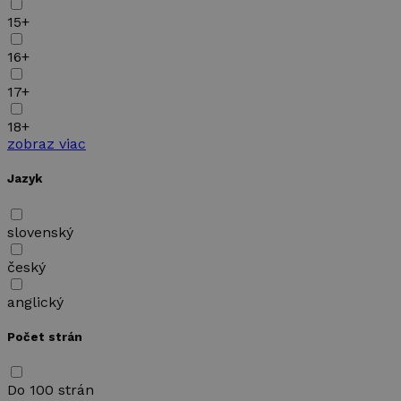
15+
16+
17+
18+
zobraz viac
Jazyk
slovenský
český
anglický
Počet strán
Do 100 strán