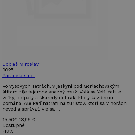
Script.com
fungoval
správne.
Poskytovateľ
Uplynutie
Meno
Opis
/ Doména
platnosti
Poskytovateľ /
Uplynutie
Meno
Opis
_ga
1 rok 1
Tento názov
Google LLC
Doména
platnosti
Dobiaš Miroslav
mesiac
súboru cookie je
.takinak.sk
spojený s
IDE
1 rok
Tento
2025
Google LLC
Google
súbor
.doubleclick.net
Paracela s.r.o.
Universal
cookie
Analytics - čo je
nastavuje
významná
Vo Vysokých Tatrách, v jaskyni pod Gerlachovským
spoločnosť
aktualizácia
Doubleclick
štítom žije tajomný snežný muž. Volá sa Yeti. Yeti je
bežnejšie
a vykonáva
veľký, chlpatý a škaredý dobrák, ktorý každému
používanej
informácie
analytickej
pomáha. Ale keď natrafí na turistov, ktorí sa v horách
o tom, ako
služby
koncový
nevedia správať, vie sa ...
spoločnosti
používateľ
Google. Tento
používa
súbor cookie sa
15,50€
13,95 €
webovú
používa na
stránku, a
Dostupné
odlíšenie
o
-
10%
jedinečných
akejkoľvek