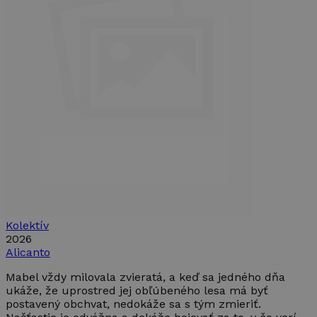
Nevyhnutne potrebné
Výkonnosť
Cielenie
Funkcie
Nevyhnutne potrebné súbory cookie umožňujú
základné funkcie webovej lokality, ako prihlásenie
používateľa a správa účtu. Webová lokalita sa nedá
správne používať bez nevyhnutne potrebných
súborov cookie.
Poskytovateľ /
Uplynutie
Meno
Opis
Doména
platnosti
PHPSESSID
Cookies
Cookie
PHP.net
relácie
generované
www.takinak.sk
aplikáciami
založenými
na jazyku
PHP. Toto j
Kolektív
univerzálny
identifikáto
2026
používaný 
Alicanto
údržbu
premennýc
Mabel vždy milovala zvieratá, a keď sa jedného dňa
relácií
používateľo
ukáže, že uprostred jej obľúbeného lesa má byť
Spravidla i
postavený obchvat, nedokáže sa s tým zmieriť.
o náhodne
vygenerova