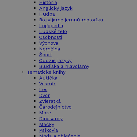
História
Anglický jazyk
Hudba
Rozvíjame jemnú motoriku
Logopédia
Ľudské telo
Osobnosti
Výchova
Nemčina
Šport
Cudzie jazyky
Bludiská a hlavolamy
Tematické knihy
Autíčka
Vesmír
Les
Dvor
Zvieratká
Čarodejníctvo
More
Dinosaury
Mačky
Psíkovia
Móda a oblečenie