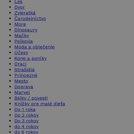
Les
Dvor
Zvieratká
Čarodejníctvo
More
Dinosaury
Mačky
Psíkovia
Móda a oblečenie
Účesy
Kone a poníky
Draci
Strašidlá
Princezné
Mesto
Doprava
Marvel
Bájky / povesti
Knižky pre malé dieťa
Do 1 roka
Do 2 rokov
Do 3 rokov
do 4 rokov
do 6 rokov