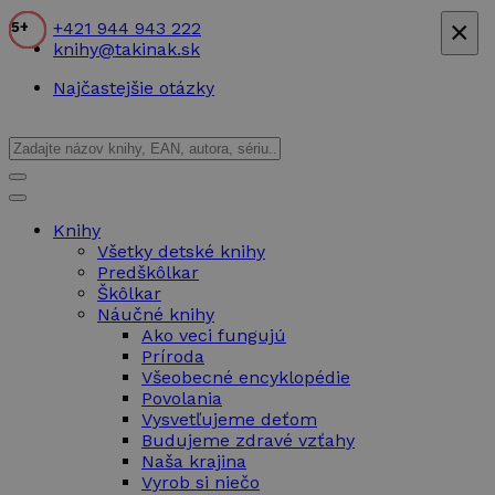
×
+421 944 943 222
4+
7+
8+
6+
4+
3+
2+
6+
7+
6+
5+
6+
5+
knihy@takinak.sk
Najčastejšie otázky
Knihy
Všetky detské knihy
Predškôlkar
Škôlkar
Náučné knihy
Ako veci fungujú
Príroda
Všeobecné encyklopédie
Povolania
Vysvetľujeme deťom
Budujeme zdravé vzťahy
Naša krajina
Vyrob si niečo