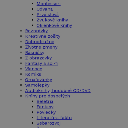
Montessori
Odvaha
Prvé slová
Zvukové knihy
Okienkové knihy
Rozprávky
Kreatívne zošity
Dobrodružné
Životné zmeny
Básničky
Z obrazovky
Fantasy a sci-fi
Vianoce
Komiks
Omaľovánky
Samolepky
Audioknihy, hudobné CD/DVD
Knihy pre dospelých
Beletria
Fantasy
Poviedky
Literatúra faktu
Sebarozvoj