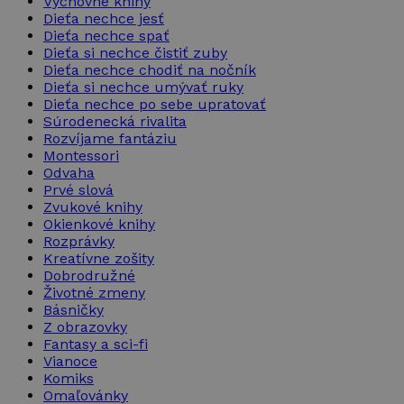
Výchovné knihy
Dieťa nechce jesť
Dieťa nechce spať
Dieťa si nechce čistiť zuby
Dieťa nechce chodiť na nočník
Dieťa si nechce umývať ruky
Dieťa nechce po sebe upratovať
Súrodenecká rivalita
Rozvíjame fantáziu
Montessori
Odvaha
Prvé slová
Zvukové knihy
Okienkové knihy
Rozprávky
Kreatívne zošity
Dobrodružné
Životné zmeny
Básničky
Z obrazovky
Fantasy a sci-fi
Vianoce
Komiks
Omaľovánky