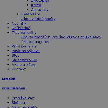
Životopisy
Krimi
Cestopisy
Kalendáre
Ako zvládať pocity
Novinky
Kníhľadač
Tipy na knihy
Pre najmenších
Pre škôlkarov
Pre školákov
Pre teenagerov
Pripravujeme
Povinná výbava
Blog
Skladom v BB
Akcie a zľavy
Kontakt
Kategória
Zmeniť kategóriu
Predškôlkar
Škôlkar
Náučné knihy