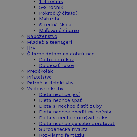
1-4 ročník
5-9 ročník
Pokročilý čitateľ
Maturita
Stredná škola
Maľované čítanie
Náboženstvo
Mládež a teenageri
Hry
Čítame deťom na dobrú noc
Do troch rokov
Do desať rokov
Predškolák
Priateľstvo
Pátrači a detektívky
Výchovné knihy
Dieťa nechce jesť
Dieťa nechce spať
Dieťa si nechce čistiť zuby
Dieťa nechce chodiť na nočník
Dieťa si nechce umývať ruky
Dieťa nechce po sebe upratovať
Súrodenecká rivalita
Rozvíjame fantáziu