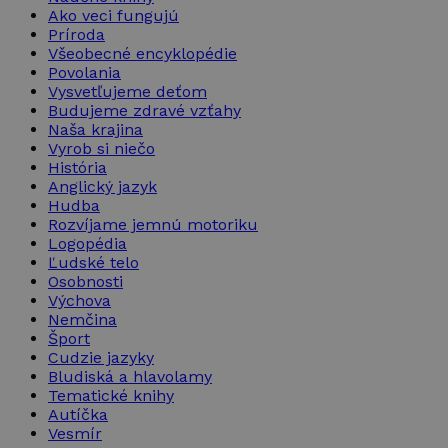
Ako veci fungujú
Príroda
Všeobecné encyklopédie
Povolania
Vysvetľujeme deťom
Budujeme zdravé vzťahy
Naša krajina
Vyrob si niečo
História
Anglický jazyk
Hudba
Rozvíjame jemnú motoriku
Logopédia
Ľudské telo
Osobnosti
Výchova
Nemčina
Šport
Cudzie jazyky
Bludiská a hlavolamy
Tematické knihy
Autíčka
Vesmír