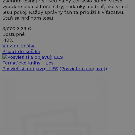
Zachráň lesnej ríši! Keď hajný Žeriavko odíde, v lese
vypukne chaos! Lúšti šifry, hádanky a odhaľ, ako vrátiť
lesu pokoj. Každý správny ťah ťa priblíži k víťazstvu!
Staň sa hrdinom lesa!
3,77€
3,39 €
Dostupné
-
10%
Vlož do košíka
Pridať do košíka
Tematické knihy
-
Les
Posvieť si a objavuj: LES
(Posvieť si a objavuj)