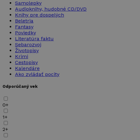
Samolepky
Audioknihy, hudobné CD/DVD
Knihy pre dospelých
Beletria
Fantasy
Poviedky
Literatúra faktu
Sebarozvoj
Životopisy
Krimi
Cestopisy
Kalendáre
Ako zvládať pocity
Odporúčaný vek
0+
1+
2+