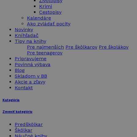
Životopisy
Krimi
Cestopisy
Kalendáre
Ako zvládať pocity
Novinky
Kníhľadač
Tipy na knihy
Pre najmenších
Pre škôlkarov
Pre školákov
Pre teenagerov
Pripravujeme
Povinná výbava
Blog
Skladom v BB
Akcie a zľavy
Kontakt
Kategória
Zmeniť kategóriu
Predškôlkar
Škôlkar
Náučné knihy