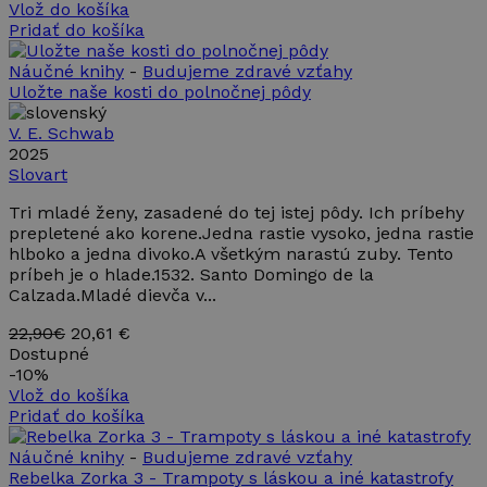
Vlož do košíka
Pridať do košíka
Náučné knihy
-
Budujeme zdravé vzťahy
Uložte naše kosti do polnočnej pôdy
V. E. Schwab
2025
Slovart
Tri mladé ženy, zasadené do tej istej pôdy. Ich príbehy
prepletené ako korene.Jedna rastie vysoko, jedna rastie
hlboko a jedna divoko.A všetkým narastú zuby. Tento
príbeh je o hlade.1532. Santo Domingo de la
Calzada.Mladé dievča v...
22,90€
20,61 €
Dostupné
-
10%
Vlož do košíka
Pridať do košíka
Náučné knihy
-
Budujeme zdravé vzťahy
Rebelka Zorka 3 - Trampoty s láskou a iné katastrofy