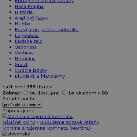
Budujeme zdravé vzťahy
Naša krajina
História
Anglický jazyk
Hudba
Rozvíjame jemnú motoriku
Logopédia
Ľudské telo
Osobnosti
Výchova
Nemčina
Šport
Cudzie jazyky
Bludiská a hlavolamy
našli sme
358
titulov
Zobraz:
Iba dostupné
Iba skladom v BB
Zoradiť podľa
Pripravujeme
Náučné knihy
-
Budujeme zdravé vzťahy
Mortina a tajomná komnata
(Mortina)