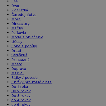
Les
Dvor
Zvieratká
Čarodejníctvo
More
Dinosaury
Mačky
Psíkovia
Móda a oblečenie
Účesy
Kone a poníky
Draci
Strašidlá
Princezné
Mesto
Doprava
Marvel
Bájky / povesti
Knižky pre malé dieťa
Do 1 roka
Do 2 rokov
Do 3 rokov
do 4 rokov
do 6 rokov