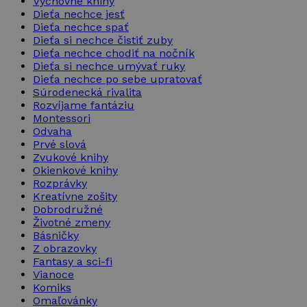
Výchovné knihy
Dieťa nechce jesť
Dieťa nechce spať
Dieťa si nechce čistiť zuby
Dieťa nechce chodiť na nočník
Dieťa si nechce umývať ruky
Dieťa nechce po sebe upratovať
Súrodenecká rivalita
Rozvíjame fantáziu
Montessori
Odvaha
Prvé slová
Zvukové knihy
Okienkové knihy
Rozprávky
Kreatívne zošity
Dobrodružné
Životné zmeny
Básničky
Z obrazovky
Fantasy a sci-fi
Vianoce
Komiks
Omaľovánky