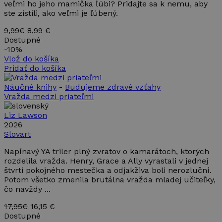
Script.com
veľmi ho jeho mamička ľúbi? Pridajte sa k nemu, aby
fungoval
ste zistili, ako veľmi je ľúbený.
správne.
9,99€
8,99 €
Dostupné
-
10%
Vlož do košíka
Pridať do košíka
Poskytovateľ
Uplynutie
Meno
Opis
/ Doména
platnosti
Náučné knihy
-
Budujeme zdravé vzťahy
Poskytovateľ /
Uplynutie
Meno
Opis
Vražda medzi priateľmi
_ga
1 rok 1
Tento názov
Google LLC
Doména
platnosti
mesiac
súboru cookie je
.takinak.sk
spojený s
IDE
1 rok
Tento
Google LLC
Liz Lawson
Google
súbor
.doubleclick.net
2026
Universal
cookie
Analytics - čo je
Slovart
nastavuje
významná
spoločnosť
aktualizácia
Doubleclick
Napínavý YA triler plný zvratov o kamarátoch, ktorých
bežnejšie
a vykonáva
rozdelila vražda. Henry, Grace a Ally vyrastali v jednej
používanej
informácie
analytickej
o tom, ako
štvrti pokojného mestečka a odjakživa boli nerozluční.
služby
koncový
Potom všetko zmenila brutálna vražda mladej učiteľky,
spoločnosti
používateľ
Google. Tento
čo navždy ...
používa
súbor cookie sa
webovú
používa na
stránku, a
17,95€
16,15 €
odlíšenie
o
Dostupné
jedinečných
akejkoľvek