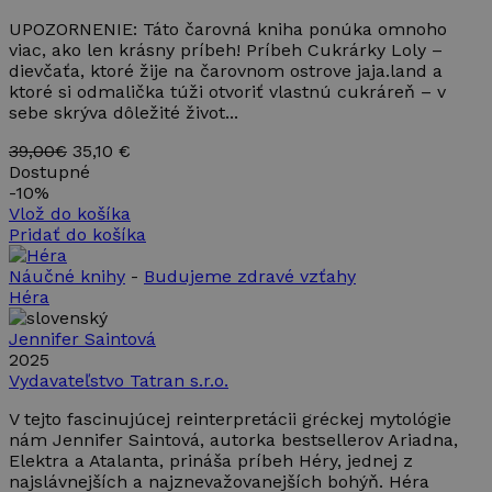
UPOZORNENIE: Táto čarovná kniha ponúka omnoho
viac, ako len krásny príbeh! Príbeh Cukrárky Loly –
dievčaťa, ktoré žije na čarovnom ostrove jaja.land a
ktoré si odmalička túži otvoriť vlastnú cukráreň – v
sebe skrýva dôležité život...
39,00€
35,10 €
Dostupné
-
10%
Vlož do košíka
Pridať do košíka
Náučné knihy
-
Budujeme zdravé vzťahy
Héra
Jennifer Saintová
2025
Vydavateľstvo Tatran s.r.o.
V tejto fascinujúcej reinterpretácii gréckej mytológie
nám Jennifer Saintová, autorka bestsellerov Ariadna,
Elektra a Atalanta, prináša príbeh Héry, jednej z
najslávnejších a najznevažovanejších bohýň. Héra