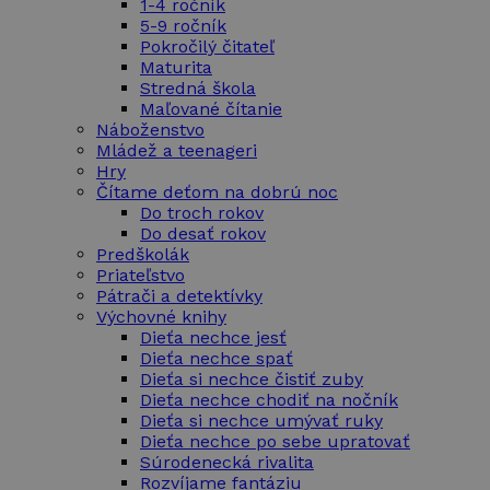
1-4 ročník
5-9 ročník
Pokročilý čitateľ
Maturita
Stredná škola
Maľované čítanie
Náboženstvo
Mládež a teenageri
Hry
Čítame deťom na dobrú noc
Do troch rokov
Do desať rokov
Predškolák
Priateľstvo
Pátrači a detektívky
Výchovné knihy
Dieťa nechce jesť
Dieťa nechce spať
Dieťa si nechce čistiť zuby
Dieťa nechce chodiť na nočník
Dieťa si nechce umývať ruky
Dieťa nechce po sebe upratovať
Súrodenecká rivalita
Rozvíjame fantáziu