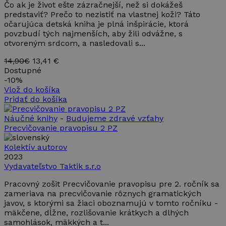
Čo ak je život ešte zázračnejší, než si dokážeš
predstaviť? Prečo to nezistiť na vlastnej koži? Táto
očarujúca detská kniha je plná inšpirácie, ktorá
povzbudí tých najmenších, aby žili odvážne, s
otvoreným srdcom, a nasledovali s...
14,90€
13,41 €
Dostupné
-
10%
Vlož do košíka
Pridať do košíka
Náučné knihy
-
Budujeme zdravé vzťahy
Precvičovanie pravopisu 2 PZ
Kolektív autorov
2023
Vydavateľstvo Taktik s.r.o
Pracovný zošit Precvičovanie pravopisu pre 2. ročník sa
zameriava na precvičovanie rôznych gramatických
javov, s ktorými sa žiaci oboznamujú v tomto ročníku -
mäkčene, dĺžne, rozlišovanie krátkych a dlhých
samohlások, mäkkých a t...