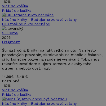
používateľov
-
10%
reklame,
priradením
ktorú
Vlož do košíka
náhodne
mohol
Pridať do košíka
vygenerovaného
koncový
čísla ako
používateľ
identifikátora
vidieť pred
Náučné knihy
-
Budujeme zdravé vzťahy
klienta. Je
návštevou
zahrnutá v
Lilu totálne nikto nechápe
uvedenej
každej
webovej
požiadavke na
stránky.
Gill Sims
stránku na webe
a slúži na
2026
_gcl_au
2 mesiace
Tento
Google LLC
výpočet údajov
4 týždne
súbor
.takinak.sk
Fragment
o
cookie
návštevníkoch,
nastavuje
Štrnásťročná Emily má fakt veľkú smolu. Namiesto
reláciách a
spoločnosť
kampaniach pre
pohodových prázdnin, skrolovania na mobile a čakania,
Doubleclick
analytické
a vykonáva
či ju konečne pozve na rande jej vysnívaný Toby, musí
prehľady
informácie
webových
rekonštruovať dom s ujom Tomom. A akoby toho
o tom, ako
stránok.
koncový
utrpenia nebolo dosť, rozbi...
používateľ
_ga_899MWY9LCZ
.takinak.sk
1 rok 1
Tento súbor
používa
14,99€
13,49 €
mesiac
cookie používa
webovú
služba Google
Dostupné
stránku, a
Analytics na
o
-
10%
zachovanie
akejkoľvek
Vlož do košíka
stavu relácie.
reklame,
Pridať do košíka
ktorú
mohol
koncový
Náučné knihy
-
Budujeme zdravé vzťahy
používateľ