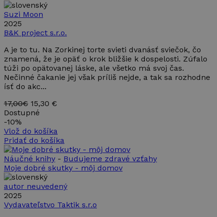
Suzi Moon
2025
B&K project s.r.o.
A je to tu. Na Zorkinej torte svieti dvanásť sviečok, čo
znamená, že je opäť o krok bližšie k dospelosti. Zúfalo
túži po opätovanej láske, ale všetko má svoj čas.
Nečinné čakanie jej však príliš nejde, a tak sa rozhodne
ísť do akc...
17,00€
15,30 €
Dostupné
-
10%
Vlož do košíka
Pridať do košíka
Náučné knihy
-
Budujeme zdravé vzťahy
Moje dobré skutky - môj domov
autor neuvedený
2025
Vydavateľstvo Taktik s.r.o