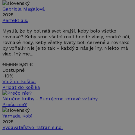
Gabriela Magalová
2025
Perfekt a.s.
Myslíš, že by bol náš svet krajší, keby bolo všetko
rovnaké? Keby sme všetci mali hnedé vlasy, modré oči,
rovnaké nosy, keby všetky kvety boli červené a rovnako
by voňali? Nie je to tak – každý z nás je iný. Niekto má
viac, iný me...
10,90€
9,81 €
Dostupné
-
10%
Vlož do košíka
Pridať do košíka
Náučné knihy
-
Budujeme zdravé vzťahy
Prečo nie?
Yamada Kobi
2025
Vydavateľstvo Tatran s.r.o.