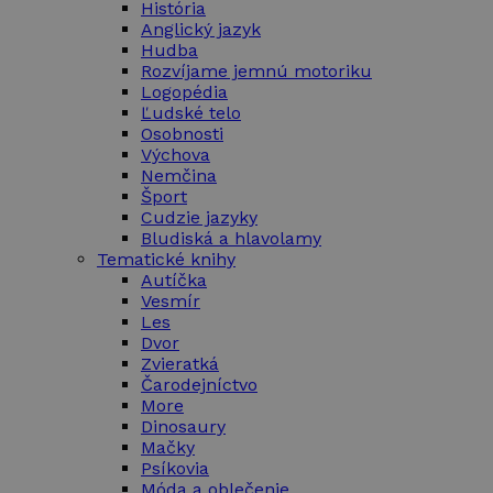
História
Anglický jazyk
Hudba
Rozvíjame jemnú motoriku
Logopédia
Ľudské telo
Osobnosti
Výchova
Nemčina
Šport
Cudzie jazyky
Bludiská a hlavolamy
Tematické knihy
Autíčka
Vesmír
Les
Dvor
Zvieratká
Čarodejníctvo
More
Dinosaury
Mačky
Psíkovia
Móda a oblečenie