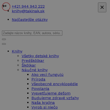
×
+421 944 943 222
8+
5+
7+
10+
3+
15+
12+
7+
18+
9+
knihy@takinak.sk
Najčastejšie otázky
Knihy
Všetky detské knihy
Predškôlkar
Škôlkar
Náučné knihy
Ako veci fungujú
Príroda
Všeobecné encyklopédie
Povolania
Vysvetľujeme deťom
Budujeme zdravé vzťahy
Naša krajina
Vyrob si niečo