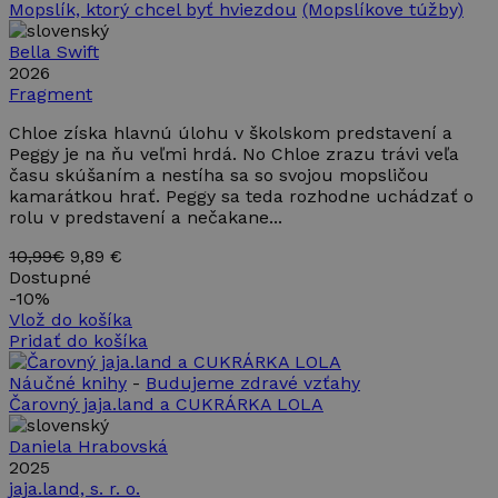
vidieť pred
Mopslík, ktorý chcel byť hviezdou
(Mopslíkove túžby)
návštevou
uvedenej
Bella Swift
webovej
stránky.
2026
Fragment
_fbp
2 mesiace
Používa
Meta Platform
4 týždne
Facebook
Inc.
Chloe získa hlavnú úlohu v školskom predstavení a
na dodanie
.takinak.sk
radu
Peggy je na ňu veľmi hrdá. No Chloe zrazu trávi veľa
reklamných
času skúšaním a nestíha sa so svojou mopsličou
produktov,
kamarátkou hrať. Peggy sa teda rozhodne uchádzať o
ako
napríklad
rolu v predstavení a nečakane...
ponúkanie
cien v
10,99€
9,89 €
reálnom
čase od
Dostupné
inzerentov
-
10%
tretích
Vlož do košíka
strán
Pridať do košíka
Náučné knihy
-
Budujeme zdravé vzťahy
Čarovný jaja.land a CUKRÁRKA LOLA
Daniela Hrabovská
2025
jaja.land, s. r. o.