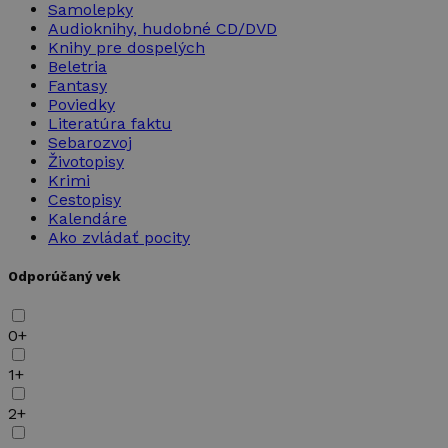
Samolepky
Audioknihy, hudobné CD/DVD
Knihy pre dospelých
Beletria
Fantasy
Poviedky
Literatúra faktu
Sebarozvoj
Životopisy
Krimi
Cestopisy
Kalendáre
Ako zvládať pocity
Odporúčaný vek
0+
1+
2+