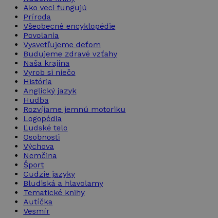
Ako veci fungujú
Príroda
Všeobecné encyklopédie
Povolania
Vysvetľujeme deťom
Budujeme zdravé vzťahy
Naša krajina
Vyrob si niečo
História
Anglický jazyk
Hudba
Rozvíjame jemnú motoriku
Logopédia
Ľudské telo
Osobnosti
Výchova
Nemčina
Šport
Cudzie jazyky
Bludiská a hlavolamy
Tematické knihy
Autíčka
Vesmír