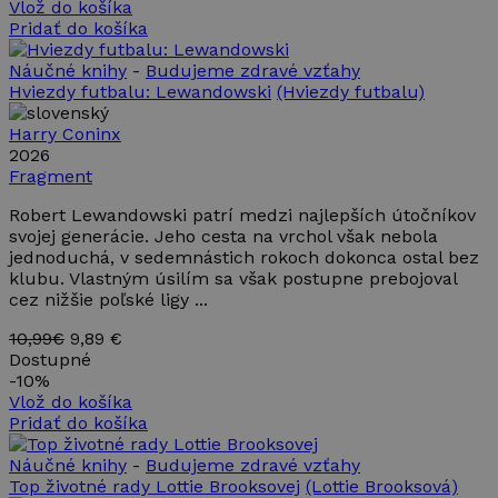
Vlož do košíka
Pridať do košíka
Nevyhnutne potrebné
Výkonnosť
Cielenie
Funkcie
Náučné knihy
-
Budujeme zdravé vzťahy
Hviezdy futbalu: Lewandowski
(Hviezdy futbalu)
Nevyhnutne potrebné súbory cookie umožňujú
základné funkcie webovej lokality, ako prihlásenie
Harry Coninx
používateľa a správa účtu. Webová lokalita sa nedá
2026
správne používať bez nevyhnutne potrebných
Fragment
súborov cookie.
Robert Lewandowski patrí medzi najlepších útočníkov
Poskytovateľ /
Uplynutie
Meno
Opis
Doména
platnosti
svojej generácie. Jeho cesta na vrchol však nebola
jednoduchá, v sedemnástich rokoch dokonca ostal bez
PHPSESSID
Cookies
Cookie
PHP.net
klubu. Vlastným úsilím sa však postupne prebojoval
relácie
generované
www.takinak.sk
aplikáciami
cez nižšie poľské ligy ...
založenými
na jazyku
10,99€
9,89 €
PHP. Toto j
univerzálny
Dostupné
identifikáto
-
10%
používaný 
Vlož do košíka
údržbu
premennýc
Pridať do košíka
relácií
používateľo
Náučné knihy
-
Budujeme zdravé vzťahy
Spravidla i
o náhodne
Top životné rady Lottie Brooksovej
(Lottie Brooksová)
vygenerova