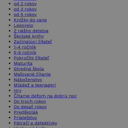
od 2 rokov
od 3 rokov
od 5 rokov
Knižky do vane
Leporelo
Z nášho detstva
Školské knihy
Začínajúci čitateľ
1-4 ročník
5-9 ročník
Pokročilý čitateľ
Maturita
Stredná škola
Maľované čítanie
Náboženstvo
Mládež a teenageri
Hry
Čítame deťom na dobrú noc
Do troch rokov
Do desať rokov
Predškolák
Priateľstvo
Pátrači a detektívky