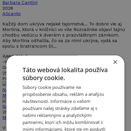
Barbara Cantini
2026
Alicanto
Každý dom ukrýva nejaké tajomstvá... To dobre vie aj
Mortina, ktorá v knižnici vo vile Rozvalinke objaví tajnú
chodbu vedúcu k dverám s prazvláštnym zámkom.
Aby Mortina odhalila, čo sa za nimi ukrýva, vydá sa
spolu s bratrancom Di...
7,99€
7,19 €
×
-
10%
Dostupné od
Táto webová lokalita používa
25.09.2026
súbory cookie.
Pripravujeme
Súbory cookie používame na
Náučné knihy
-
Budujeme zdravé vzťahy
prispôsobenie obsahu, reklám a analýzu
Mojkáči 1 - Kúzelné dobrodružstvo
(Mojkáči)
návštevnosti. Informácie o vašom
Sabine Städing
používaní našej stránky zdieľame aj s
2026
našimi reklamnými a analytickými
MATYS
partnermi, ktorí ich môžu kombinovať s
V tomto dobrodružnom príbehu sa šesť plyšiakov
inými informáciami, ktoré ste im poskytli