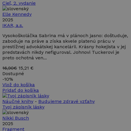
Cieľ, 2. vydanie
Elle Kennedy
2025
IKAR, a.s.
Vysokoškoláčka Sabrina má v plánoch jasno: doštuduje,
zaboduje na práve a získa skvele platenú prácu v
prestížnej advokátskej kancelárii. Krásny hokejista v jej
predstavách nikdy nefiguroval. Johnovi Tuckerovi je
preto ochotná ven...
16,90€
15,21 €
Dostupné
-
10%
Vlož do košíka
Pridať do košíka
Náučné knihy
-
Budujeme zdravé vzťahy
Tvoj zápisník lásky
Nikki Busch
2025
Fragment