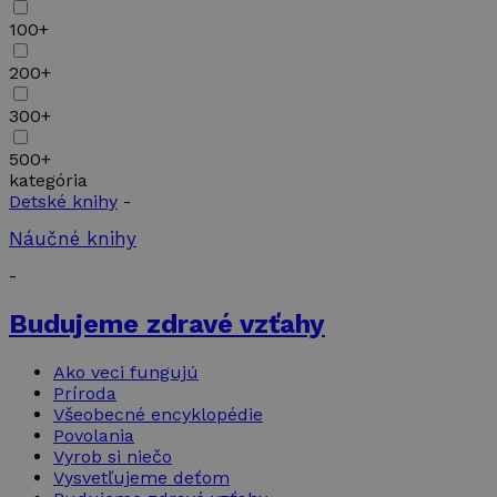
100+
200+
300+
500+
kategória
Detské knihy
-
Náučné knihy
-
Budujeme zdravé vzťahy
Ako veci fungujú
Príroda
Všeobecné encyklopédie
Povolania
Vyrob si niečo
Vysvetľujeme deťom