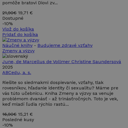
pomôže bratovi Diovi zv...
21,90€
19,71 €
Dostupné
-
10%
Vlož do košíka
Pridať do košíka
Náučné knihy
-
Budujeme zdravé vzťahy
Zmeny a výzvy
June, de Marcellus de Vollmer Christine Saundersová
2025
ABCedu, a. s.
Riešite so siedmakmi dospievanie, vzťahy, tlak
rovesníkov, hľadanie identity či sexualitu? Máme pre
vás túto učebnicu. Kniha Zmeny a výzvy sa venuje
problémom dvanásť - až trinásťročných. Toto je vek,
keď mladí ľudia rýchlo rastú...
16,90€
15,21 €
Posledné kusy
-
10%