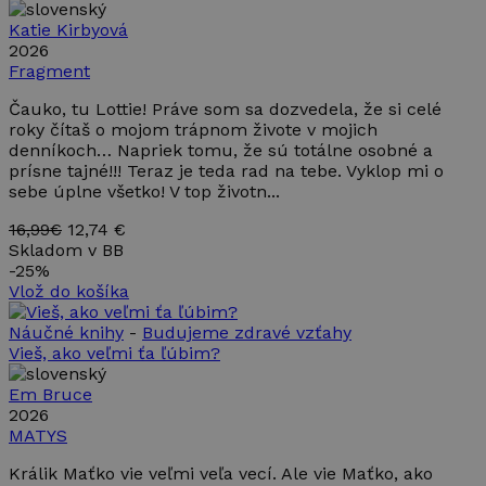
číslo, spôs
Katie Kirbyová
jeho použit
môže byť
2026
špecifický p
Fragment
Google Privacy Policy
daný web, a
dobrým
príkladom j
Čauko, tu Lottie! Práve som sa dozvedela, že si celé
udržanie
roky čítaš o mojom trápnom živote v mojich
prihlásené
denníkoch… Napriek tomu, že sú totálne osobné a
stavu
používateľa
prísne tajné!!! Teraz je teda rad na tebe. Vyklop mi o
medzi
sebe úplne všetko! V top životn...
stránkami.
16,99€
12,74 €
CookieScriptConsent
4 týždne
Tento súbo
CookieScript
2 dni
cookie
www.takinak.sk
Skladom v BB
používa
-
25%
služba
Cookie-
Vlož do košíka
Script.com 
zapamätani
Náučné knihy
-
Budujeme zdravé vzťahy
predvolieb
súhlasu so
Vieš, ako veľmi ťa ľúbim?
súbormi
cookie
Em Bruce
návštevníko
Je
2026
nevyhnutné
MATYS
aby banner
cookies
Cookie-
Králik Maťko vie veľmi veľa vecí. Ale vie Maťko, ako