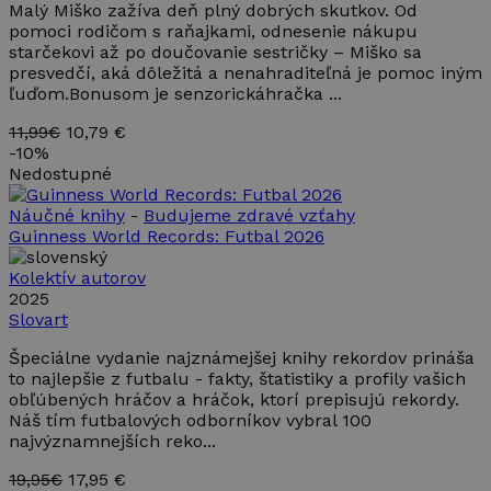
Malý Miško zažíva deň plný dobrých skutkov. Od
pomoci rodičom s raňajkami, odnesenie nákupu
starčekovi až po doučovanie sestričky – Miško sa
presvedčí, aká dôležitá a nenahraditeľná je pomoc iným
ľuďom.Bonusom je senzorickáhračka ...
11,99€
10,79 €
-
10%
Nedostupné
Náučné knihy
-
Budujeme zdravé vzťahy
Guinness World Records: Futbal 2026
Kolektív autorov
2025
Slovart
Špeciálne vydanie najznámejšej knihy rekordov prináša
to najlepšie z futbalu - fakty, štatistiky a profily vašich
obľúbených hráčov a hráčok, ktorí prepisujú rekordy.
Náš tím futbalových odborníkov vybral 100
najvýznamnejších reko...
19,95€
17,95 €