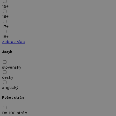
15+
16+
17+
18+
zobraz viac
Jazyk
slovenský
český
anglický
Počet strán
Do 100 strán