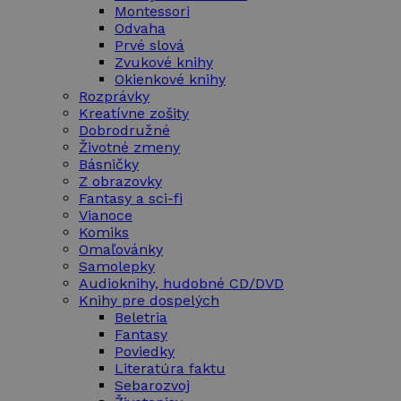
Montessori
Odvaha
Prvé slová
Zvukové knihy
Okienkové knihy
Rozprávky
Kreatívne zošity
Dobrodružné
Životné zmeny
Básničky
Z obrazovky
Fantasy a sci-fi
Vianoce
Komiks
Omaľovánky
Samolepky
Audioknihy, hudobné CD/DVD
Knihy pre dospelých
Beletria
Fantasy
Poviedky
Literatúra faktu
Sebarozvoj