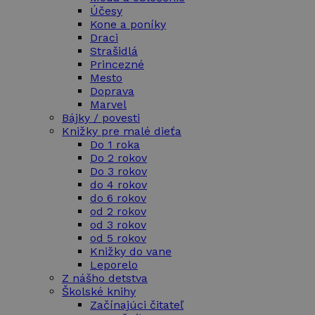
Účesy
Kone a poníky
Draci
Strašidlá
Princezné
Mesto
Doprava
Marvel
Bájky / povesti
Knižky pre malé dieťa
Do 1 roka
Do 2 rokov
Do 3 rokov
do 4 rokov
do 6 rokov
od 2 rokov
od 3 rokov
od 5 rokov
Knižky do vane
Leporelo
Z nášho detstva
Školské knihy
Začínajúci čitateľ