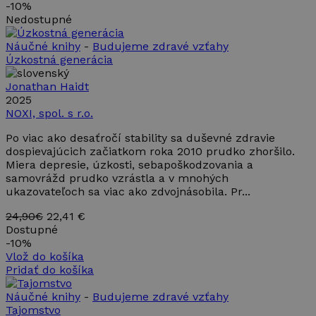
-
10%
Nedostupné
Náučné knihy
-
Budujeme zdravé vzťahy
Úzkostná generácia
Jonathan Haidt
2025
NOXI, spol. s r.o.
Po viac ako desaťročí stability sa duševné zdravie
dospievajúcich začiatkom roka 2010 prudko zhoršilo.
Miera depresie, úzkosti, sebapoškodzovania a
samovrážd prudko vzrástla a v mnohých
ukazovateľoch sa viac ako zdvojnásobila. Pr...
24,90€
22,41 €
Dostupné
-
10%
Vlož do košíka
Pridať do košíka
Náučné knihy
-
Budujeme zdravé vzťahy
Tajomstvo